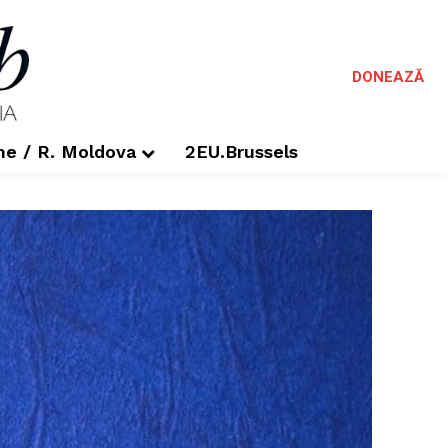
DONEAZĂ
me / R. Moldova
2EU.Brussels