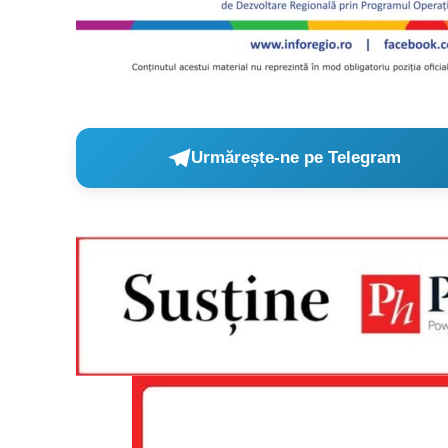
Un pro
FREEDOM
ROMÂ
Urmărește-ne pe Telegram