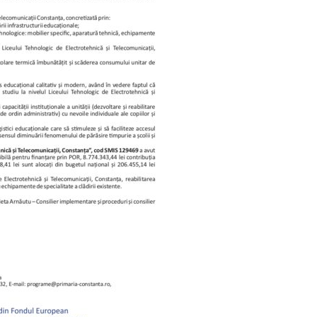
PRESShub
Despre noi / Echipa