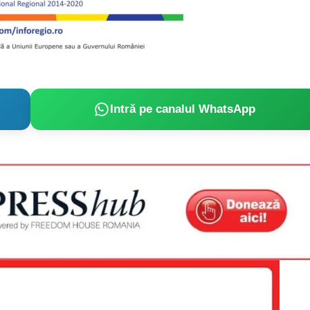
Proiecte editoriale
Rețea
Contact
iect
 HOUSE
NIA
Intră pe canalul WhatsApp