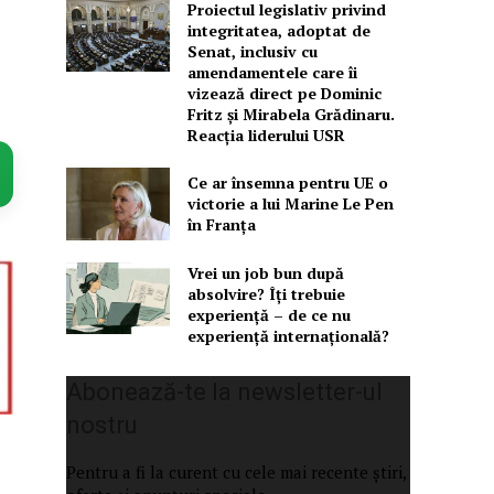
Proiectul legislativ privind
integritatea, adoptat de
Senat, inclusiv cu
amendamentele care îi
vizează direct pe Dominic
Fritz și Mirabela Grădinaru.
Reacția liderului USR
Ce ar însemna pentru UE o
victorie a lui Marine Le Pen
în Franța
Vrei un job bun după
absolvire? Îți trebuie
experiență – de ce nu
experiență internațională?
Abonează-te la newsletter-ul
nostru
Pentru a fi la curent cu cele mai recente știri,