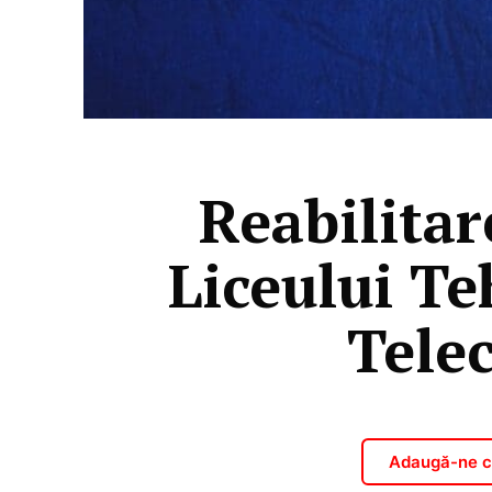
Reabilitar
Liceului Te
Tele
Adaugă-ne ca