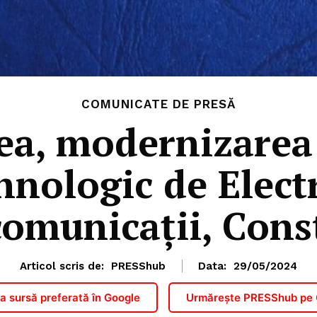
COMUNICATE DE PRESĂ
ea, modernizarea
hnologic de Elect
comunicații, Cons
Articol scris de:
PRESShub
Data:
29/05/2024
 sursă preferată în Google
Urmărește PRESShub pe