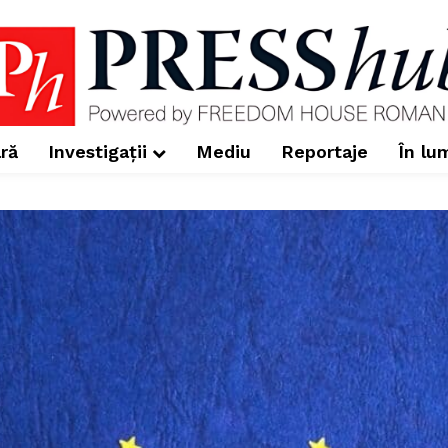
ră
Investigații
Mediu
Reportaje
În lu