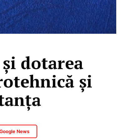
 și dotarea
rotehnică și
tanța
 Google News