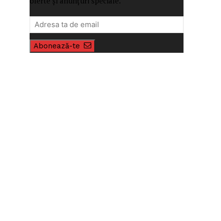
oferte și anunțuri speciale.
Abonează-te