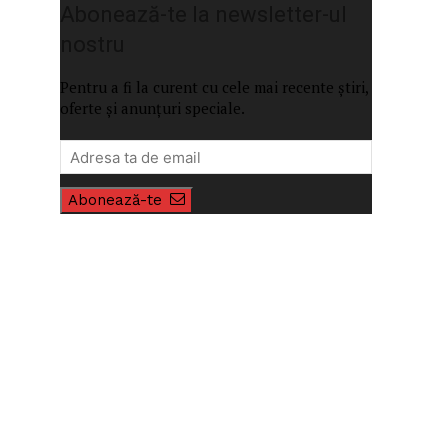
Abonează-te la newsletter-ul
nostru
Pentru a fi la curent cu cele mai recente știri,
oferte și anunțuri speciale.
Abonează-te