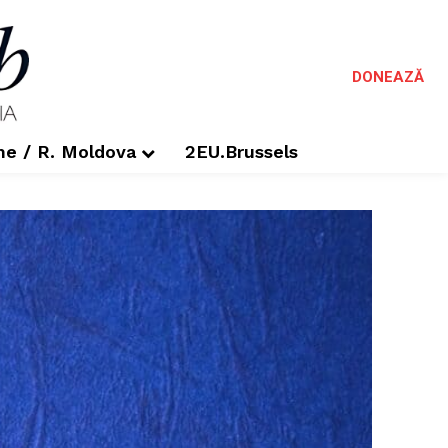
DONEAZĂ
me / R. Moldova
2EU.Brussels