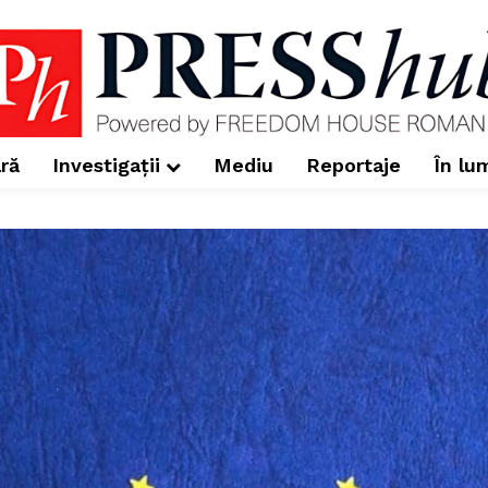
ră
Investigații
Mediu
Reportaje
În lu