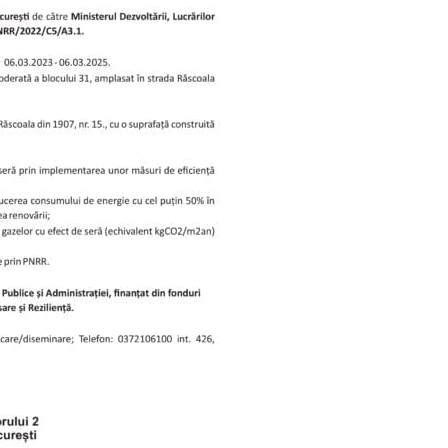
PRESShub
Despre noi / Echipa