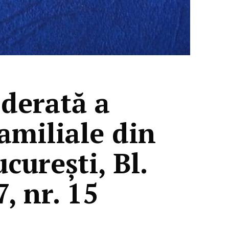
derată a
familiale din
curești, Bl.
, nr. 15