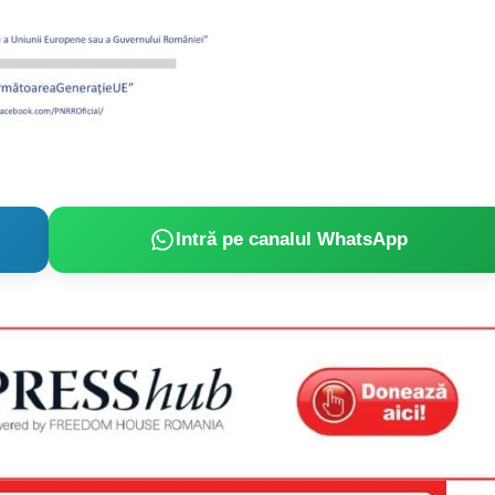
Proiecte editoriale
Rețea
Contact
iect
 HOUSE
NIA
Intră pe canalul WhatsApp