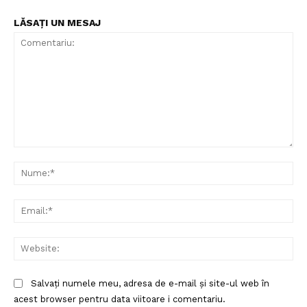
LĂSAȚI UN MESAJ
Comentariu:
Nu
Ema
Web
Salvați numele meu, adresa de e-mail și site-ul web în
acest browser pentru data viitoare i comentariu.