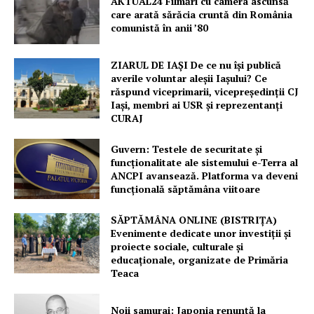
AKTUAL24 Filmări cu camera ascunsă
care arată sărăcia cruntă din România
comunistă în anii ’80
ZIARUL DE IAȘI De ce nu își publică
averile voluntar aleșii Iașului? Ce
răspund viceprimarii, vicepreședinții CJ
Iași, membri ai USR și reprezentanți
CURAJ
Guvern: Testele de securitate și
funcționalitate ale sistemului e-Terra al
ANCPI avansează. Platforma va deveni
funcțională săptămâna viitoare
SĂPTĂMÂNA ONLINE (BISTRIȚA)
Evenimente dedicate unor investiții și
proiecte sociale, culturale și
educaționale, organizate de Primăria
Teaca
Noii samurai: Japonia renunță la