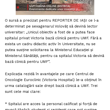
O sursă a precizat pentru REPORTER DE IAȘI ce l-a
determinat pe sexagenarul Volovăț să devină lector
universitar: „Unicul obiectiv a fost de a putea face
spitalul privat Victoria bază clinică pentru UMF. Fără a
exista un cadru didactic activ în Universitate, nu se
putea susține solicitarea la Ministerul Educației și
Ministerul Sănătății, pentru ca spitalul Victoria să devină
bază clinică pentru UMF”.
Explicația rezidă în avantajele pe care Centrul de
Oncologie Euroclinic (Victoria Hospital) le-a obținut în
urma catalogării sale drept bază clinică a UMF. Trei
sunt cele mai clare:
* Spitalul are acces la personal calificat și forță de
muncă tânără: studenți și rezidenți care pot susține