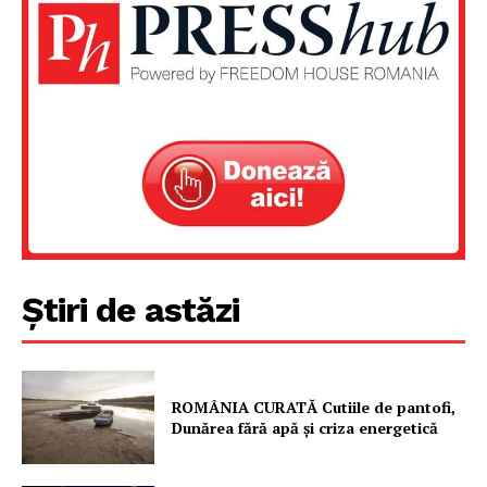
Un proiect
FREEDOM HOUSE ROMÂNIA
PRESShub
Despre noi / Echipa
Știri de astăzi
Proiecte editoriale
Rețea
Contact
ROMÂNIA CURATĂ Cutiile de pantofi,
Dunărea fără apă și criza energetică