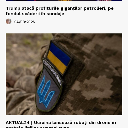
Trump atacă profiturile giganților petrolieri, pe
fondul scăderii în sondaje
04/08/2026
AKTUAL24 | Ucraina lansează roboți din drone în
spatele liniilor armatei ruse