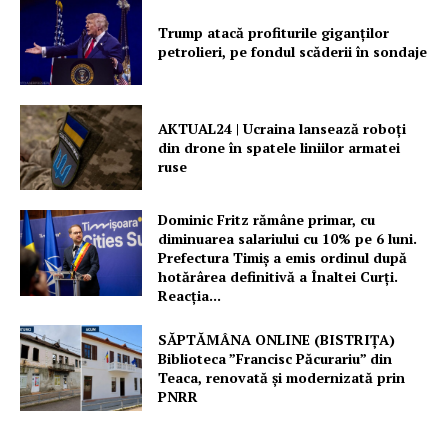
Trump atacă profiturile giganților
petrolieri, pe fondul scăderii în sondaje
AKTUAL24 | Ucraina lansează roboți
din drone în spatele liniilor armatei
ruse
Dominic Fritz rămâne primar, cu
diminuarea salariului cu 10% pe 6 luni.
Prefectura Timiș a emis ordinul după
hotărârea definitivă a Înaltei Curți.
Reacția...
SĂPTĂMÂNA ONLINE (BISTRIȚA)
Biblioteca ”Francisc Păcurariu” din
Teaca, renovată și modernizată prin
PNRR