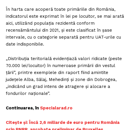
În harta care acoperă toate primăriile din România,
indicatorul este exprimat în lei pe locuitor, se mai arată
aici, utilizând populația rezidentă conform
recensământului din 2021, și este clasificat în șase
intervale, cu o categorie separată pentru UAT-urile cu
date indisponibile.
„Distribuția teritorială evidențiază valori ridicate (peste
70.000 lei/locuitor) în numeroase primării din vestul
țării”, printre exemplele din raport fiind amintite
județele Alba, Sălaj, Mehedinți și zone din Dobrogea,
„indicând un grad intens de atragere și alocare a
fondurilor naționale”.
Continuarea, în
Specialarad.ro
Citește și: Încă 2,6 miliarde de euro pentru România
prin PNRR, aprobate preliminar de Bruxelles