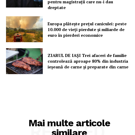
pentru magistrații care nu-i dau
dreptate
Europa plătește prețul caniculei: peste
10.000 de vieți pierdute și miliarde de
euro în pierderi economice
ZIARUL DE IAȘI Trei afaceri de familie
controlează aproape 80% din industria
ieșeană de carne și preparate din carne
Mai multe articole
RELATED
similare