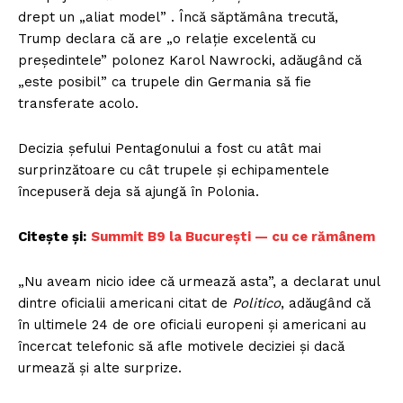
drept un „aliat model” . Încă săptămâna trecută,
Trump declara că are „o relație excelentă cu
președintele” polonez Karol Nawrocki, adăugând că
„este posibil” ca trupele din Germania să fie
transferate acolo.
Decizia șefului Pentagonului a fost cu atât mai
surprinzătoare cu cât trupele și echipamentele
începuseră deja să ajungă în Polonia.
Citește și:
Summit B9 la București — cu ce rămânem
„Nu aveam nicio idee că urmează asta”, a declarat unul
dintre oficialii americani citat de
Politico
, adăugând că
în ultimele 24 de ore oficiali europeni și americani au
încercat telefonic să afle motivele deciziei și dacă
urmează și alte surprize.