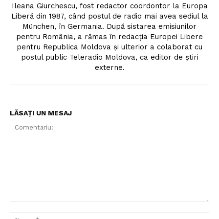
Ileana Giurchescu, fost redactor coordontor la Europa
Liberă din 1987, când postul de radio mai avea sediul la
München, în Germania. După sistarea emisiunilor
pentru România, a rămas în redacția Europei Libere
pentru Republica Moldova și ulterior a colaborat cu
postul public Teleradio Moldova, ca editor de știri
externe.
Un proiect
LĂSAȚI UN MESAJ
FREEDOM HOUSE ROMÂNIA
PRESShub
Despre noi / Echipa
Comentariu:
Proiecte editoriale
Nu