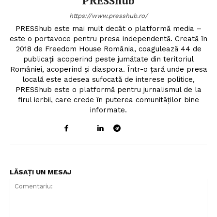
PRESShub
https://www.presshub.ro/
PRESShub este mai mult decât o platformă media –
este o portavoce pentru presa independentă. Creată în
2018 de Freedom House România, coagulează 44 de
publicații acoperind peste jumătate din teritoriul
României, acoperind și diaspora. Într-o țară unde presa
locală este adesea sufocată de interese politice,
PRESShub este o platformă pentru jurnalismul de la
firul ierbii, care crede în puterea comunităților bine
informate.
Un proiect
FREEDOM HOUSE ROMÂNIA
LĂSAȚI UN MESAJ
PRESShub
Despre noi / Echipa