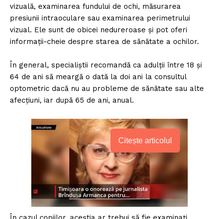
vizuală, examinarea fundului de ochi, măsurarea
presiunii intraoculare sau examinarea perimetrului
vizual. Ele sunt de obicei nedureroase și pot oferi
informații-cheie despre starea de sănătate a ochilor.
În general, specialiștii recomandă ca adulții între 18 și
64 de ani să meargă o dată la doi ani la consultul
optometric dacă nu au probleme de sănătate sau alte
afecțiuni, iar după 65 de ani, anual.
Citește articolul
În cazul copiilor, aceștia ar trebui să fie examinați