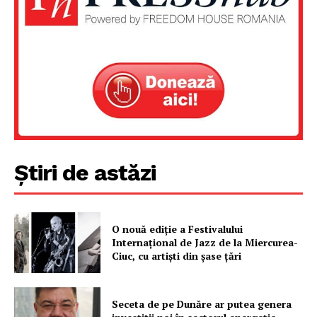
Știri de astăzi
O nouă ediţie a Festivalului
Internaţional de Jazz de la Miercurea-
Ciuc, cu artişti din şase ţări
Seceta de pe Dunăre ar putea genera