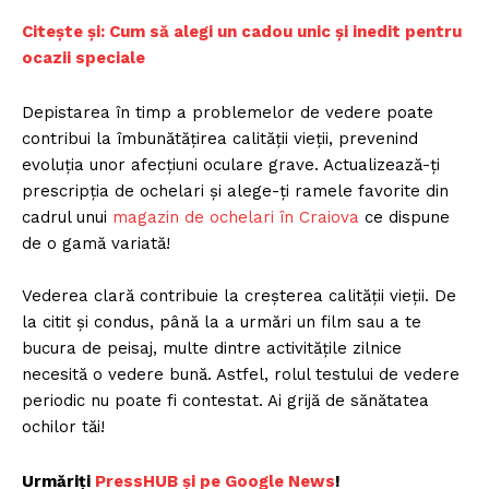
Citește și: Cum să alegi un cadou unic și inedit pentru
ocazii speciale
Depistarea în timp a problemelor de vedere poate
contribui la îmbunătățirea calității vieții, prevenind
evoluția unor afecțiuni oculare grave. Actualizează-ți
prescripția de ochelari și alege-ți ramele favorite din
cadrul unui
magazin de ochelari în Craiova
ce dispune
de o gamă variată!
Vederea clară contribuie la creșterea calității vieții. De
la citit și condus, până la a urmări un film sau a te
bucura de peisaj, multe dintre activitățile zilnice
necesită o vedere bună. Astfel, rolul testului de vedere
periodic nu poate fi contestat. Ai grijă de sănătatea
ochilor tăi!
Urmăriți
P
ressHUB și pe Google News
!