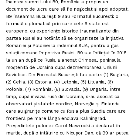
înaintea summit-ului B9, România a propus un
document de lucru care să fie negociat și apoi adoptat.
B9 înseamnă București 9 sau Formatul București: o
formulă diplomatică prin care cele 9 state est-
europene, cu experiențe istorice traumatizante din
partea Rusiei au hotărât să se organizeze la inițiativa
României și Poloniei la îndemnul SUA, pentru a găsi
soluții comune împotriva Rusiei. B9 s-a înființat în 2015
la un an după ce Rusia a anexat Crimeea, peninsula
moștenită de Ucraina după dezmembrarea Uniunii
Sovietice. Din Formatul București fac parte: (1) Bulgaria,
(2) Cehia, (3) Estonia, (4) Letonia, (5) Lituania, (6)
Polonia, (7) România, (8) Slovacia, (9) Ungaria. Între
timp, după invazia rusă din Ucraina, s-au asociat ca
observatori și statele nordice, Norvegia și Finlanda
care au granițe comune cu Rusia plus Suedia care are
frontieră pe mare lângă enclava Kaliningrad.
Președintele polonez Carol Nawrocki a declarat în
martie, după o întâlnire cu Nicușor Dan, că B9 ar putea