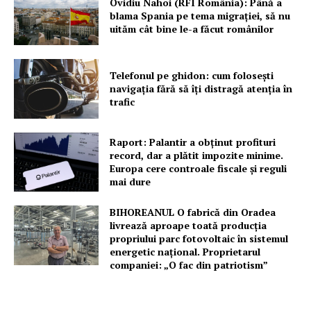
Ovidiu Nahoi (RFI România): Până a
blama Spania pe tema migrației, să nu
uităm cât bine le-a făcut românilor
Telefonul pe ghidon: cum folosești
navigația fără să îți distragă atenția în
trafic
Raport: Palantir a obținut profituri
record, dar a plătit impozite minime.
Europa cere controale fiscale și reguli
mai dure
BIHOREANUL O fabrică din Oradea
livrează aproape toată producția
propriului parc fotovoltaic în sistemul
energetic național. Proprietarul
companiei: „O fac din patriotism”