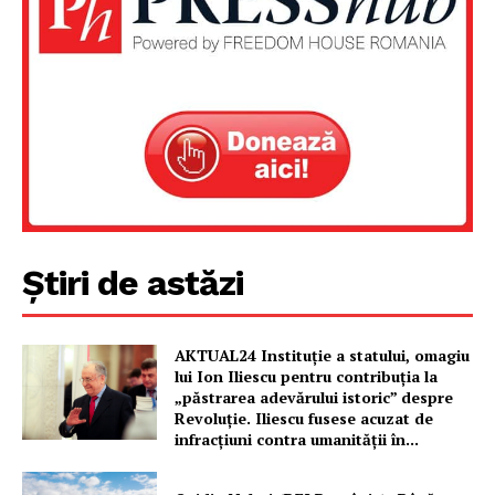
Un proiect
FREEDOM HOUSE ROMÂNIA
PRESShub
Știri de astăzi
Despre noi / Echipa
Proiecte editoriale
AKTUAL24 Instituție a statului, omagiu
Rețea
lui Ion Iliescu pentru contribuția la
„păstrarea adevărului istoric” despre
Contact
Revoluție. Iliescu fusese acuzat de
infracțiuni contra umanității în...