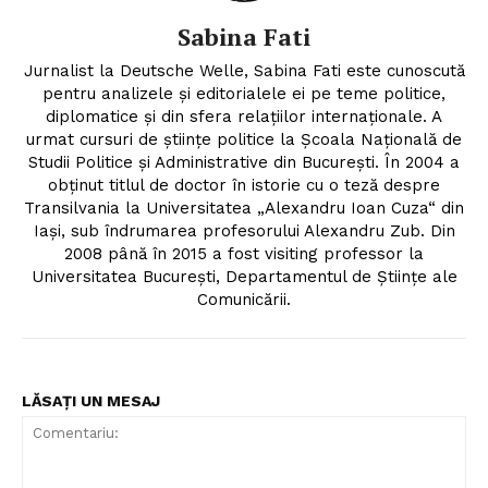
Sabina Fati
Jurnalist la Deutsche Welle, Sabina Fati este cunoscută
pentru analizele şi editorialele ei pe teme politice,
diplomatice şi din sfera relaţiilor internaţionale. A
urmat cursuri de ştiinţe politice la Şcoala Naţională de
Studii Politice şi Administrative din Bucureşti. În 2004 a
obţinut titlul de doctor în istorie cu o teză despre
Transilvania la Universitatea „Alexandru Ioan Cuza“ din
Iaşi, sub îndrumarea profesorului Alexandru Zub. Din
2008 până în 2015 a fost visiting professor la
Universitatea Bucureşti, Departamentul de Ştiinţe ale
Comunicării.
LĂSAȚI UN MESAJ