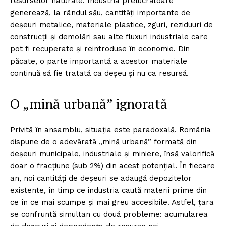
resurselor naturale. Industria prelucrătoare
generează, la rândul său, cantități importante de
deșeuri metalice, materiale plastice, zguri, reziduuri de
construcții și demolări sau alte fluxuri industriale care
pot fi recuperate și reintroduse în economie. Din
păcate, o parte importantă a acestor materiale
continuă să fie tratată ca deșeu și nu ca resursă.
O „mină urbană” ignorată
Privită în ansamblu, situația este paradoxală. România
dispune de o adevărată „mină urbană” formată din
deșeuri municipale, industriale și miniere, însă valorifică
doar o fracțiune (sub 2%) din acest potențial. În fiecare
an, noi cantități de deșeuri se adaugă depozitelor
existente, în timp ce industria caută materii prime din
ce în ce mai scumpe și mai greu accesibile. Astfel, țara
se confruntă simultan cu două probleme: acumularea