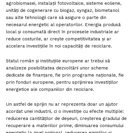
agrobiomasei, instalații fotovoltaice, sisteme eoliene,
unități de cogenerare cu biogaz, syngaz, biometanol
sau alte tehnologii care să asigure o parte din
PRESShub
necesarul energetic al operatorilor. Energia produsă
local și consumată direct în procesele industriale ar
Despre noi / Echipa
reduce costurile, ar crește competitivitatea și ar
accelera investițiile în noi capacități de reciclare.
Proiecte editoriale
Rețea
Statul român și instituțiile europene ar trebui să
Contact
analizeze posibilitatea dezvoltării unor scheme
dedicate de finanțare, fie prin programe naționale, fie
prin fonduri europene, pentru sprijinirea investițiilor
energetice ale companiilor din reciclare.
Un astfel de sprijin nu ar reprezenta doar un ajutor
acordat unei industrii, ci o investiție cu efecte multiple:
reducerea cantităților de deșeuri, creșterea gradului de
recuperare a materiilor prime, diminuarea consumului
energetic la nivel național, reducerea emisiilor și