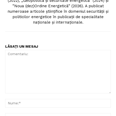
(2022), „Geopolitică și securitate energetică” (2024) și
”Noua (dez)Ordine Energetică” (2026). A publicat
numeroase articole științifice în domeniul securității și
politicilor energetice în publicații de specialitate
naționale și internaționale.
LĂSAȚI UN MESAJ
Comentariu:
Nu
Ema