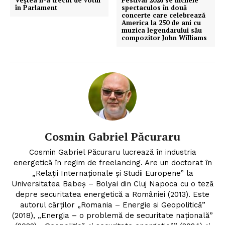
Veștea n-a trecut de votul
Festival 2026 se încheie
în Parlament
spectaculos în două
concerte care celebrează
America la 250 de ani cu
muzica legendarului său
compozitor John Williams
Cosmin Gabriel Păcuraru
Cosmin Gabriel Păcuraru lucrează în industria
energetică în regim de freelancing. Are un doctorat în
„Relații Internaționale și Studii Europene” la
Universitatea Babeș – Bolyai din Cluj Napoca cu o teză
depre securitatea energetică a României (2013). Este
autorul cărților „Romania – Energie si Geopolitică”
(2018), „Energia – o problemă de securitate națională”