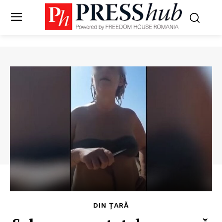
DIN ȚARĂ