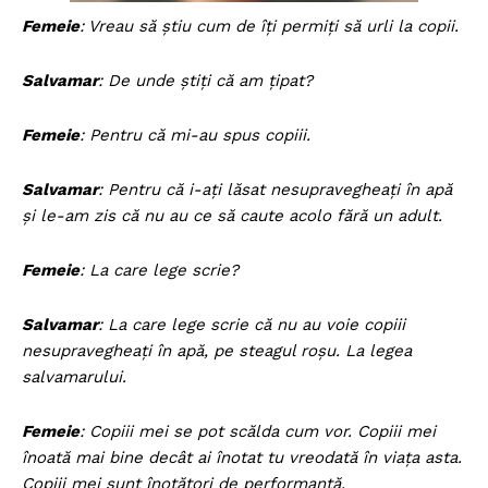
Femeie
: Vreau să ştiu cum de îţi permiţi să urli la copii.
Salvamar
: De unde ştiţi că am ţipat?
Femeie
: Pentru că mi-au spus copiii.
Salvamar
: Pentru că i-aţi lăsat nesupravegheaţi în apă
şi le-am zis că nu au ce să caute acolo fără un adult.
Femeie
: La care lege scrie?
Salvamar
: La care lege scrie că nu au voie copiii
nesupravegheaţi în apă, pe steagul roşu. La legea
salvamarului.
Femeie
: Copiii mei se pot scălda cum vor. Copiii mei
înoată mai bine decât ai înotat tu vreodată în viaţa asta.
Copiii mei sunt înotători de performanţă.