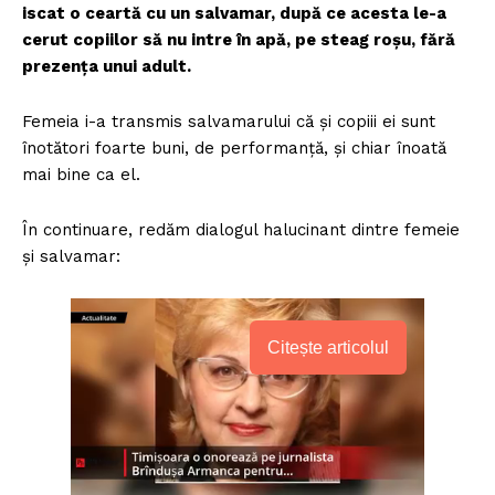
iscat o ceartă cu un salvamar, după ce acesta le-a
cerut copiilor să nu intre în apă, pe steag roşu, fără
prezenţa unui adult.
Femeia i-a transmis salvamarului că şi copiii ei sunt
înotători foarte buni, de performanţă, şi chiar înoată
mai bine ca el.
În continuare, redăm dialogul halucinant dintre femeie
şi salvamar:
Citește articolul