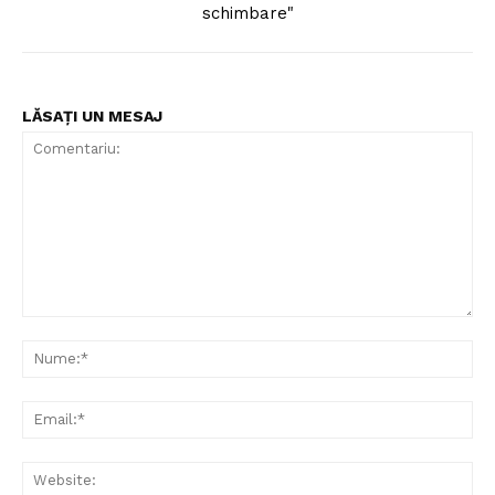
schimbare"
LĂSAȚI UN MESAJ
Comentariu:
Nu
Ema
Web