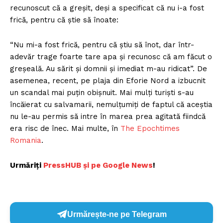
recunoscut că a greşit, deşi a specificat că nu i-a fost
frică, pentru că ştie să înoate:
“Nu mi-a fost frică, pentru că ştiu să înot, dar într-
adevăr trage foarte tare apa şi recunosc că am făcut o
greşeală. Au sărit şi domnii şi imediat m-au ridicat”. De
asemenea, recent, pe plaja din Eforie Nord a izbucnit
un scandal mai puţin obişnuit. Mai mulţi turişti s-au
încăierat cu salvamarii, nemulţumiţi de faptul că aceştia
nu le-au permis să intre în marea prea agitată fiindcă
era risc de înec. Mai multe, în
The Epochtimes
Romania
.
Urmăriți
P
ressHUB și pe Google News
!
Urmărește-ne pe Telegram