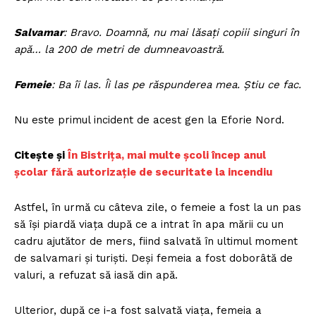
Salvamar
: Bravo. Doamnă, nu mai lăsaţi copiii singuri în
apă… la 200 de metri de dumneavoastră.
Femeie
: Ba îi las. Îi las pe răspunderea mea. Ştiu ce fac.
Nu este primul incident de acest gen la Eforie Nord.
Citește și
În Bistrița, mai multe școli încep anul
școlar fără autorizație de securitate la incendiu
Astfel, în urmă cu câteva zile, o femeie a fost la un pas
să îşi piardă viaţa după ce a intrat în apa mării cu un
cadru ajutător de mers, fiind salvată în ultimul moment
de salvamari şi turişti. Deşi femeia a fost doborâtă de
valuri, a refuzat să iasă din apă.
Ulterior, după ce i-a fost salvată viaţa, femeia a