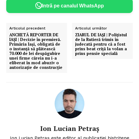
Intră pe canalul WhatsApp
Articolul precedent
Articolul următor
ANCHETĂ REPORTER DE
ZIARUL DE IAȘI | Polițistul
IAȘI | Decizie în premieră.
de la Rutieră trimis în
Primăria Iași, obligată de
judecată pentru că a fost
o instanță să plătească
prins beat criță la volan a
70.000 de lei despăgubire
prins pensie specială
unei firme căreia nu i-a
eliberat în mod abuziv o
autorizație de construcție
Ion Lucian Petraș
Ion Lucian Petraș este editor al publicației bistrițene