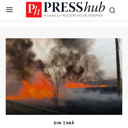
DIN ȚARĂ