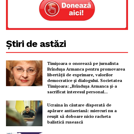
Știri de astăzi
Timișoara o onorează pe jurnalista
Brîndușa Armanca pentru promovarea
libertății de exprimare, valorilor
democratice și dialogului. Societatea
Un proiect
Timișoara: „Brîndușa Armanca și-a
FREEDOM HOUSE ROMÂNIA
sacrificat interesul personal...
Ucraina în căutare disperată de
apărare antiaeriană: miercuri nu a
reușit să doboare nicio racheta
PRESShub
balistică rusească