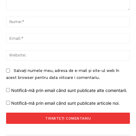
Comentariu:
Nu
Ema
Web
Un proiect
Salvați numele meu, adresa de e-mail și site-ul web în
FREEDOM HOUSE ROMÂNIA
acest browser pentru data viitoare i comentariu.
Notifică-mă prin email când sunt publicate alte comentarii.
Notifică-mă prin email când sunt publicate articole noi.
PRESShub
Despre noi / Echipa
Proiecte editoriale