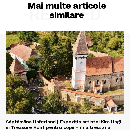
Mai multe articole
RELATED
similare
Săptămâna Haferland | Expoziţia artistei Kira Hagi
şi Treasure Hunt pentru copii – în a treia zi a