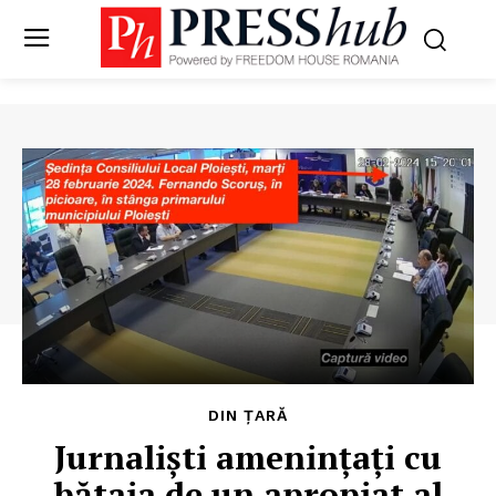
DIN ȚARĂ
Jurnaliști amenințați cu
bătaia de un apropiat al