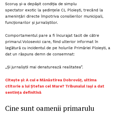
Scoruș și-a depășit condiția de simplu
spectator exotic la ședințele CL Ploiești, trecând la
amenințări directe împotriva consilierilor municipali,
funcționarilor și jurnaliștilor.
Comportamentul pare a fi încurajat tacit de către
primarul Volosevici care, fiind ulterior informat în
legătură cu incidentul de pe holurile Primăriei Ploiești, a
dat un răspuns demn de consemnat:
„Și jurnaliștii mai denaturează realitatea”.
Citește și: A cui e Mănăstirea Dobrovăţ, ultima
ctitorie a lui Ştefan cel Mare? Tribunalul Iaşi a dat
sentinţa definitivă
Cine sunt oamenii primarulu