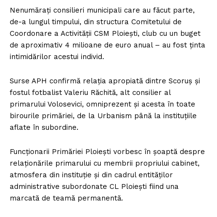
Nenumărați consilieri municipali care au făcut parte,
de-a lungul timpului, din structura Comitetului de
Coordonare a Activității CSM Ploiești, club cu un buget
de aproximativ 4 milioane de euro anual – au fost ținta
intimidărilor acestui individ.
Surse APH confirmă relația apropiată dintre Scoruș și
fostul fotbalist Valeriu Răchită, alt consilier al
primarului Volosevici, omniprezent și acesta în toate
birourile primăriei, de la Urbanism până la instituțiile
aflate în subordine.
Funcționarii Primăriei Ploiești vorbesc în șoaptă despre
relaționările primarului cu membrii propriului cabinet,
atmosfera din instituție și din cadrul entităților
administrative subordonate CL Ploiești fiind una
marcată de teamă permanentă.