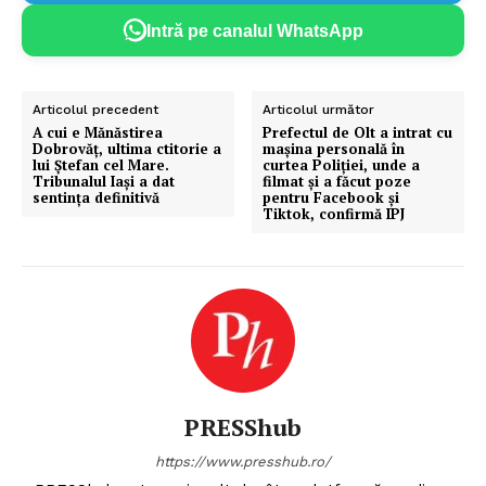
Intră pe canalul WhatsApp
Articolul precedent
Articolul următor
A cui e Mănăstirea
Prefectul de Olt a intrat cu
Dobrovăţ, ultima ctitorie a
maşina personală în
lui Ştefan cel Mare.
curtea Poliţiei, unde a
Tribunalul Iaşi a dat
filmat şi a făcut poze
sentinţa definitivă
pentru Facebook şi
Tiktok, confirmă IPJ
PRESShub
https://www.presshub.ro/