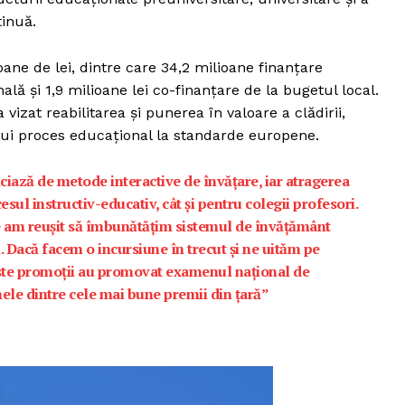
tinuă.
ioane de lei, dintre care 34,2 milioane finanţare
ală şi 1,9 milioane lei co-finanţare de la bugetul local.
 vizat reabilitarea și punerea în valoare a clădirii,
nui proces educațional la standarde europene.
ciază de metode interactive de învăţare, iar atragerea
sul instructiv-educativ, cât şi pentru colegii profesori.
e am reuşit să îmbunătăţim sistemul de învăţământ
ă. Dacă facem o incursiune în trecut şi ne uităm pe
este promoţii au promovat examenul naţional de
ele dintre cele mai bune premii din ţară”