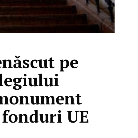
enăscut pe
legiului
, monument
u fonduri UE