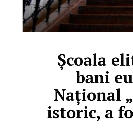
Şcoala el
bani eu
Național 
istoric, a 