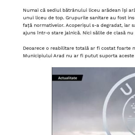
Numai că sediul bătrânului liceu arădean îşi ară
unui liceu de top. Grupurile sanitare au fost ins
față normativelor. Acoperișul s-a degradat, iar s
ajuns într-o stare jalnică. Nici sălile de clasă n
Deoarece o reabilitare totală ar fi costat foarte 
Municipiului Arad nu ar fi putut suporta aceste c