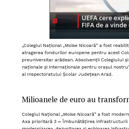
Un pro
FREEDOM
ROMÂ
„Colegiul Național „Moise Nicoară” a fost reabilit
atragerea fondurilor europene pentru acest Col
preuniversitar arădean. Absolvenţii Colegiului şi
naţionale şi internaţionale pentru oraşul nostru
al Inspectoratului Şcolar Judeţean Arad.
Milioanele de euro au transfor
Colegiul Naţional „Moise Nicoară” a fost modern
Axa prioritară 3
–
Îmbunătăţirea infrastructurii 
modernizarea, dezvoltarea şi echiparea infrastru