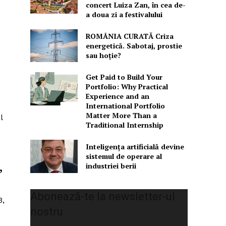
concert Luiza Zan, în cea de-
a doua zi a festivalului
ROMÂNIA CURATĂ Criza
energetică. Sabotaj, prostie
sau hoție?
Get Paid to Build Your
Portfolio: Why Practical
Experience and an
International Portfolio
Matter More Than a
l
Traditional Internship
Inteligența artificială devine
sistemul de operare al
industriei berii
”
Abonează-te la newsletter-ul
3,
nostru