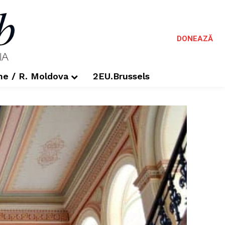
DONEAZĂ
me / R. Moldova
2EU.Brussels