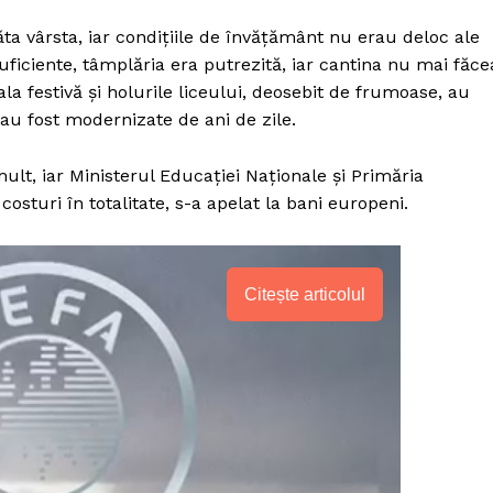
ta vârsta, iar condiţiile de învățământ nu erau deloc ale
uficiente, tâmplăria era putrezită, iar cantina nu mai făce
ala festivă și holurile liceului, deosebit de frumoase, au
u au fost modernizate de ani de zile.
mult, iar Ministerul Educaţiei Naţionale şi Primăria
osturi în totalitate, s-a apelat la bani europeni.
Citește articolul
PRESShub
Despre noi / Echipa