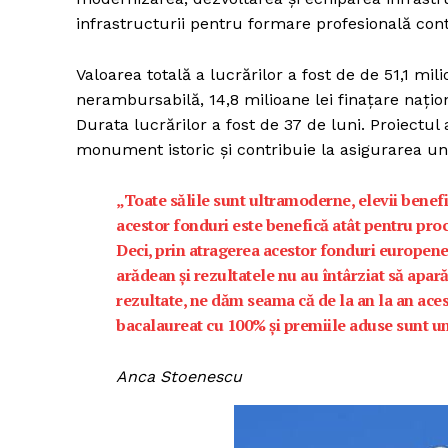
infrastructurii pentru formare profesională con
Valoarea totală a lucrărilor a fost de de 51,1 mil
nerambursabilă, 14,8 milioane lei finaţare naţion
Durata lucrărilor a fost de 37 de luni. Proiectul a
monument istoric şi contribuie la asigurarea u
„Toate sălile sunt ultramoderne, elevii benefi
acestor fonduri este benefică atât pentru proce
Deci, prin atragerea acestor fonduri europen
arădean şi rezultatele nu au întârziat să apar
rezultate, ne dăm seama că de la an la an ac
bacalaureat cu 100% şi premiile aduse sunt un
Anca Stoenescu