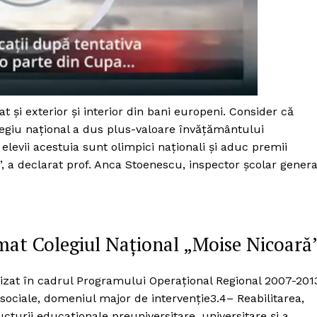
Proiecte editoriale
Rețea
Contact
iect
 HOUSE
NIA
at şi exterior şi interior din bani europeni. Consider că
egiu naţional a dus plus-valoare învăţământului
 elevii acestuia sunt olimpici naţionali şi aduc premii
”, a declarat prof. Anca Stoenescu, inspector şcolar genera
mat Colegiul Naţional „Moise Nicoară
izat în cadrul Programului Operaţional Regional 2007-201
sociale, domeniul major de intervenţie3.4– Reabilitarea,
cturii educaționale preuniversitare, universitare și a