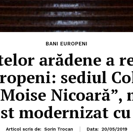
BANI EUROPENI
itelor arădene a r
ropeni: sediul Co
„Moise Nicoară”
fost modernizat c
Articol scris de:
Sorin Trocan
Data:
20/05/2019