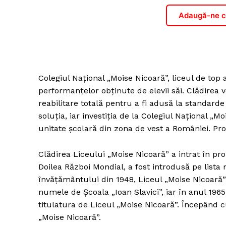
Adaugă-ne ca
Colegiul Național „Moise Nicoară”, liceul de top
performanţelor obţinute de elevii săi. Clădirea 
reabilitare totală pentru a fi adusă la standar
soluţia, iar investiţia de la Colegiul Național „
unitate şcolară din zona de vest a României. Proi
Clădirea Liceului „Moise Nicoară” a intrat în pr
Doilea Război Mondial, a fost introdusă pe lis
învățământului din 1948, Liceul „Moise Nicoară” 
numele de Școala „Ioan Slavici”, iar în anul 1965 
titulatura de Liceul „Moise Nicoară”. Începând 
„Moise Nicoară”.