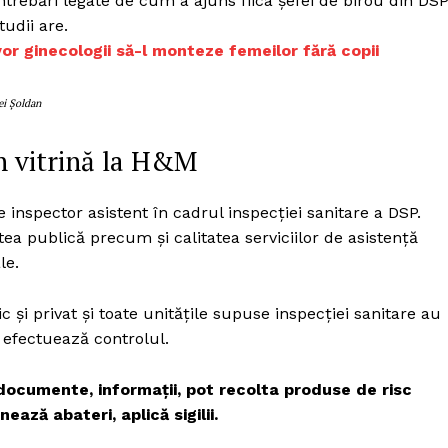
ntrebări legate de cum a ajuns fiica șefei de birou din DS
tudii are.
vor ginecologii să-l monteze femeilor fără copii
ei Șoldan
n vitrină la H&M
e inspector asistent în cadrul inspecției sanitare a DSP.
tea publică precum și calitatea serviciilor de asistenţă
le.
c şi privat şi toate unităţile supuse inspecţiei sanitare au
 efectuează controlul.
a documente, informaţii, pot recolta produse de risc
ază abateri, aplică sigilii.