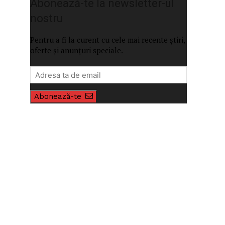
P
Abonează-te la newsletter-ul
nostru
Pentru a fi la curent cu cele mai recente știri,
oferte și anunțuri speciale.
Abonează-te