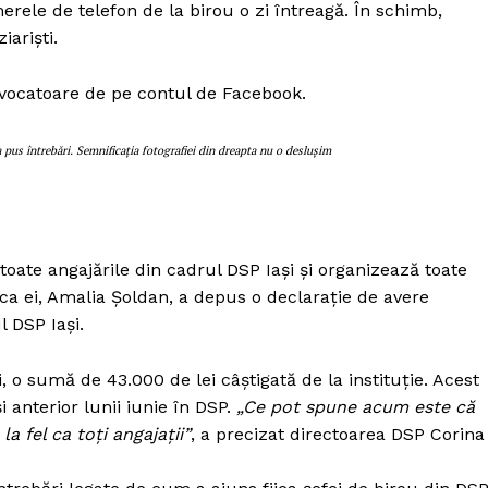
Proiecte editoriale
rele de telefon de la birou o zi întreagă. În schimb,
ariști.
Rețea
Contact
ovocatoare de pe contul de Facebook.
iect
 HOUSE
NIA
us întrebări. Semnificația fotografiei din dreapta nu o deslușim
toate angajările din cadrul DSP Iași și organizează toate
fiica ei, Amalia Șoldan, a depus o declarație de avere
l DSP Iași.
, o sumă de 43.000 de lei câștigată de la instituție. Acest
i anterior lunii iunie în DSP.
„Ce pot spune acum este că
a fel ca toți angajații”
, a precizat directoarea DSP Corina