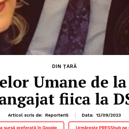
DIN ȚARĂ
elor Umane de la 
 angajat fiica la D
Articol scris de:
ReporterIS
Data:
12/09/2023
 sursă preferată în Google
Urmărește PRESShub pe