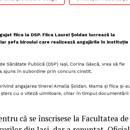
jat fiica la DSP. Fiica Laurei Șoldan lucrează la
ar șefa biroului care realizează angajările în instituție 
 de Sănătate Publică (DSP) Iași, Corina Gâscă, vrea să fie
 ajuns în subordine prin concurs cinstit.
privind angajarea tinerei Amalia Șoldan. Mama și fiica și-a
t șters cu o viteză uimitoare, chiar în timpul documentării
entru că se înscrisese la Facultatea de
rilor din Iași, dar a renunțat. Oficial