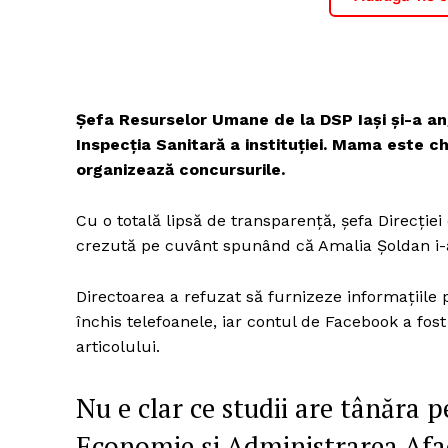
Șefa Resurselor Umane de la DSP Iași și-a anga
Inspecția Sanitară a instituției. Mama este chi
organizează concursurile.
Cu o totală lipsă de transparență, șefa Direcției
crezută pe cuvânt spunând că Amalia Șoldan i-a
Directoarea a refuzat să furnizeze informațiile 
închis telefoanele, iar contul de Facebook a fos
articolului.
Nu e clar ce studii are tânăra p
Economie și Administrarea Aface