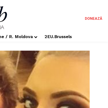
DONEAZĂ
me / R. Moldova
2EU.Brussels