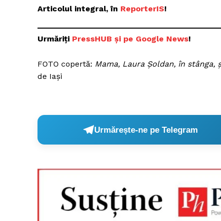
Articolul integral, în
ReporterIS
!
Urmăriți
P
ressHUB și pe Google News
!
FOTO copertă:
Mama, Laura Șoldan, în stânga, și
de Iași
Urmărește-ne pe Telegram