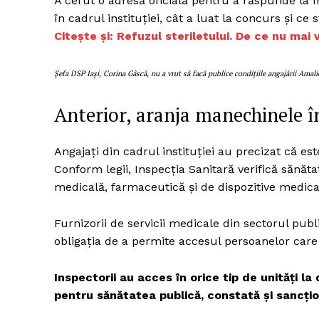
A cerut o adresă oficială pentru a răspunde la î
în cadrul instituției, cât a luat la concurs și ce s
Citește și: Refuzul steriletului. De ce nu mai 
Șefa DSP Iași, Corina Gâscă, nu a vrut să facă publice condițiile angajării Amali
Anterior, aranja manechinele î
Angajați din cadrul instituției au precizat că est
Conform legii, Inspecția Sanitară verifică sănăta
medicală, farmaceutică și de dispozitive medica
Furnizorii de servicii medicale din sectorul publi
obligaţia de a permite accesul persoanelor care
Inspectorii au acces în orice tip de unităţi l
pentru sănătatea publică, constată și sancțione