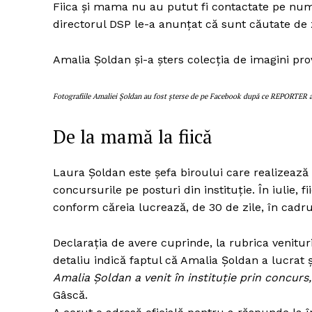
Fiica și mama nu au putut fi contactate pe nume
directorul DSP le-a anunțat că sunt căutate de zi
Amalia Șoldan și-a șters colecția de imagini pr
Un pro
FREEDOM
ROMÂ
Fotografiile Amaliei Șoldan au fost șterse de pe Facebook după ce REPORTER a p
De la mamă la fiică
Laura Șoldan este șefa biroului care realizează 
concursurile pe posturi din instituție. În iulie, 
conform căreia lucrează, de 30 de zile, în cadru
Declarația de avere cuprinde, la rubrica venituri
detaliu indică faptul că Amalia Șoldan a lucrat ș
Amalia Șoldan a venit în instituție prin concurs, l
Gâscă.