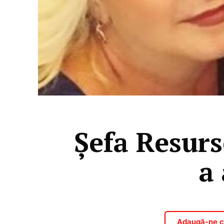
Șefa Resurs
a
Adaugă-ne ca