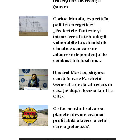
traseiștilor suveraniști
(surse)
Corina Murafa, expertă în
politici energetice:
„Proiectele-fantezie și
întoarcerea la tehnologii
vulnerabile la schimbările
climatice sau care ne
adâncesc dependența de
combustibili fosili nu...
Dosarul Martax, singura
cauză în care Parchetul
General a declarat recurs în
casație după decizia Lin II a
CJUE
Ce facem când salvarea
planetei devine cea mai
profitabilă afacere a celor
care o poluează?