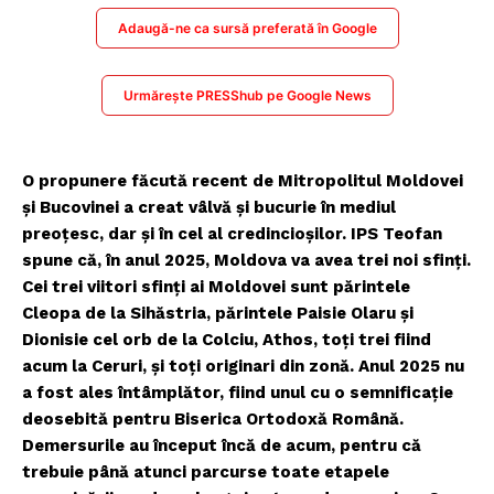
Adaugă-ne ca sursă preferată în Google
Urmărește PRESShub pe Google News
O propunere făcută recent de Mitropolitul Moldovei
şi Bucovinei a creat vâlvă şi bucurie în mediul
preoţesc, dar şi în cel al credincioşilor. IPS Teofan
spune că, în anul 2025, Moldova va avea trei noi sfinţi.
Cei trei viitori sfinţi ai Moldovei sunt părintele
Cleopa de la Sihăstria, părintele Paisie Olaru şi
Dionisie cel orb de la Colciu, Athos, toţi trei fiind
acum la Ceruri, şi toţi originari din zonă. Anul 2025 nu
a fost ales întâmplător, fiind unul cu o semnificaţie
deosebită pentru Biserica Ortodoxă Română.
Demersurile au început încă de acum, pentru că
trebuie până atunci parcurse toate etapele