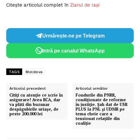
Citește articolul complet în
Ziarul de Iași
Urmărește-ne pe Telegram
Intră pe canalul WhatsApp
TAGS
Moldova
Articolul precedent
Articolul următor
Citiţi cu atenţie ce scrie în
Fondurile din PNRR,
asigurare! Avea RCA, dar
condiționate de reforme
va plăti din buzunar
în justiție. Șah dat de USR
despăgubirile uriaşe, de
PLUS la PNL și UDMR pe
peste 200.000 lei
tema cheie care a
tensionat relațiile din
coaliție