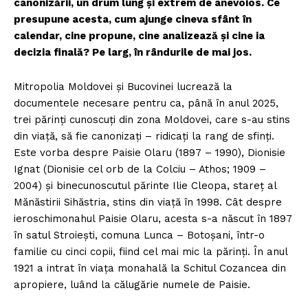
canonizării, un drum lung şi extrem de anevoios. Ce
presupune acesta, cum ajunge cineva sfânt în
calendar, cine propune, cine analizează şi cine ia
decizia finală? Pe larg, în rândurile de mai jos.
Mitropolia Moldovei şi Bucovinei lucrează la
documentele necesare pentru ca, până în anul 2025,
trei părinţi cunoscuţi din zona Moldovei, care s-au stins
din viaţă, să fie canonizaţi – ridicaţi la rang de sfinţi.
Este vorba despre Paisie Olaru (1897 – 1990), Dionisie
Ignat (Dionisie cel orb de la Colciu – Athos; 1909 –
2004) şi binecunoscutul părinte Ilie Cleopa, stareţ al
Mănăstirii Sihăstria, stins din viaţă în 1998. Cât despre
ieroschimonahul Paisie Olaru, acesta s-a născut în 1897
în satul Stroieşti, comuna Lunca – Botoşani, într-o
familie cu cinci copii, fiind cel mai mic la părinţi. În anul
1921 a intrat în viaţa monahală la Schitul Cozancea din
apropiere, luând la călugărie numele de Paisie.