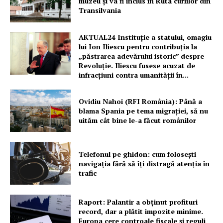
muzeu şi va fi inclus în Ruta curiilor din
Transilvania
PRESShub
AKTUAL24 Instituție a statului, omagiu
Despre noi / Echipa
lui Ion Iliescu pentru contribuția la
Proiecte editoriale
„păstrarea adevărului istoric” despre
Revoluție. Iliescu fusese acuzat de
Rețea
infracțiuni contra umanității în...
Contact
Ovidiu Nahoi (RFI România): Până a
blama Spania pe tema migrației, să nu
uităm cât bine le-a făcut românilor
Telefonul pe ghidon: cum folosești
navigația fără să îți distragă atenția în
trafic
Raport: Palantir a obținut profituri
record, dar a plătit impozite minime.
Europa cere controale fiscale și reguli