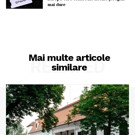
mai dure
Mai multe articole
RELATED
similare