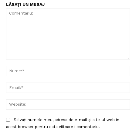
LĂSAȚI UN MESAJ
Comentariu:
Nu
Ema
Web
Salvați numele meu, adresa de e-mail și site-ul web în
acest browser pentru data viitoare i comentariu.