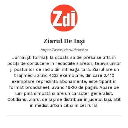
Ziarul De Iași
https://www.ziaruldeiasi.ro
Jurnalişti formaţi la şcoala sa de presă se află în
poziţii de conducere în redactiile ziarelor, televiziunilor
şi posturilor de radio din întreaga ţară. Ziarul are un
tiraj mediu zilnic 4.133 exemplare, din care 2.410
exemplare reprezinta abonamente, este tipărit în
format broadsheet, având 16-20 de pagini. Apare de
luni pînă sîmbătă si are un caracter generalist.
Cotidianul Ziarul de Iaşi se distribuie în judeţul Iaşi, atît
în mediul urban cît şi în cel rural.