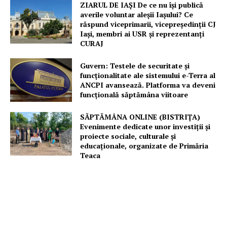
ZIARUL DE IAȘI De ce nu își publică
averile voluntar aleșii Iașului? Ce
răspund viceprimarii, vicepreședinții CJ
Iași, membri ai USR și reprezentanți
CURAJ
Guvern: Testele de securitate și
funcționalitate ale sistemului e-Terra al
ANCPI avansează. Platforma va deveni
funcțională săptămâna viitoare
SĂPTĂMÂNA ONLINE (BISTRIȚA)
Evenimente dedicate unor investiții și
proiecte sociale, culturale și
educaționale, organizate de Primăria
Teaca