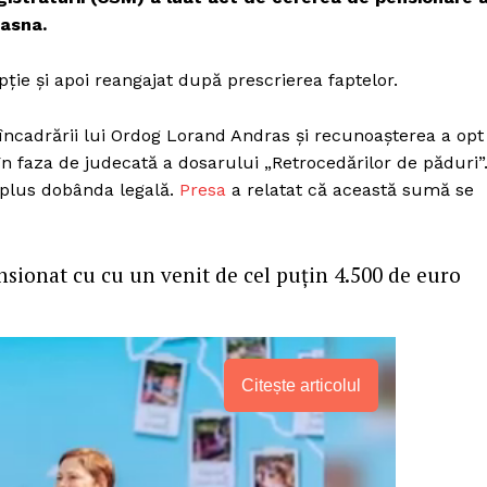
vasna.
pție și apoi reangajat după prescrierea faptelor.
eîncadrării lui Ordog Lorand Andras și recunoașterea a opt
n faza de judecată a dosarului „Retrocedărilor de păduri”
, plus dobânda legală.
Presa
a relatat că această sumă se
nsionat cu cu un venit de cel puțin 4.500 de euro
Citește articolul