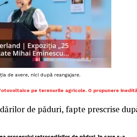
ia de avere, nici după reangajare.
fotovoltaice pe terenurile agricole. O propunere inedit
dărilor de păduri, fapte prescrise dup
PRESShub
Despre noi / Echipa
a procesului retrocedărilor de păduri, în care s-a