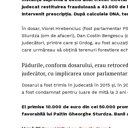
judecat restituirea frauduloasă a 43.000 de 
intervenit prescripția. După calculele DNA, t
Un pro
În dosar, Viorel Hrebenciuc (fost parlamentar P
FREEDOM
Sturdza (om de afaceri), Dan Costin Bengescu (om 
ROMÂ
judecători, printre care și Ordog, au fost acuzaţ
care urmăreau să obţină terenuri forestiere ech
Pădurile, conform dosarului, erau retroced
judecător, cu implicarea unor parlamentari
Dosarul a fost trimis în judecată în 2015 și, în
a fost condamnat pentru luare de mită la 3 ani
El primise 10.000 de euro din cei 50.000 pro
favorabilă lui Paltin Gheorghe Sturdza. Banii a