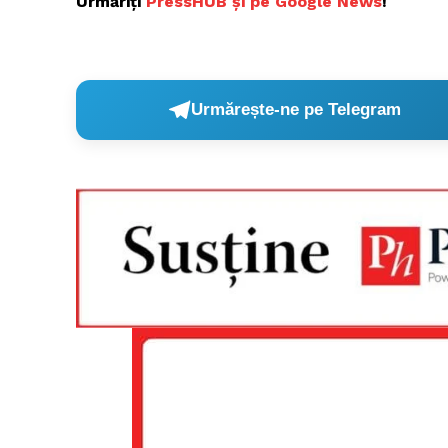
Urmăriți
P
ressHUB și pe Google News
!
Urmărește-ne pe Telegram