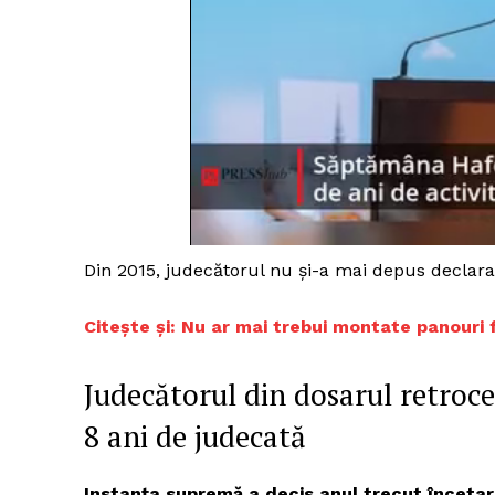
Din 2015, judecătorul nu și-a mai depus declaraț
Citește și: Nu ar mai trebui montate panouri 
Judecătorul din dosarul retroce
8 ani de judecată
Instanța supremă a decis anul trecut încetare