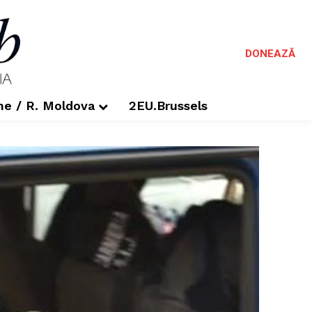
DONEAZĂ
me / R. Moldova
2EU.Brussels