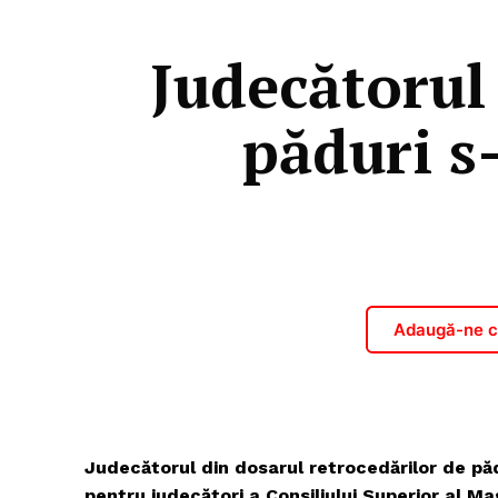
Judecătorul
păduri s-
Adaugă-ne ca
Judecătorul din dosarul retrocedărilor de păd
pentru judecători a Consiliului Superior al M