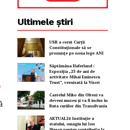
Ultimele știri
USR a cerut Curții
Constituționale să se
pronunțe pe noua lege ANI
Săptămâna Haferland |
Expoziţia „25 de ani de
activitate Mihai Eminescu
Trust”, vernisată la Viscri
ă
Castelul Miko din Olteni va
deveni muzeu şi va fi inclus în
ă
Ruta curiilor din Transilvania
AKTUAL24 Instituție a
statului, omagiu lui Ion
Iliescu pentru contribuția la