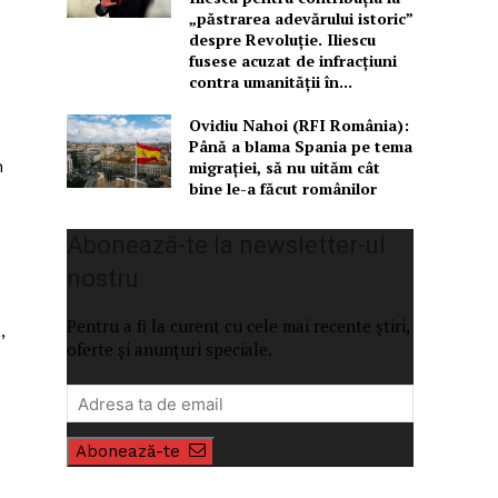
„păstrarea adevărului istoric”
despre Revoluție. Iliescu
fusese acuzat de infracțiuni
contra umanității în...
Ovidiu Nahoi (RFI România):
Până a blama Spania pe tema
n
migrației, să nu uităm cât
bine le-a făcut românilor
Abonează-te la newsletter-ul
nostru
Pentru a fi la curent cu cele mai recente știri,
,
oferte și anunțuri speciale.
Abonează-te