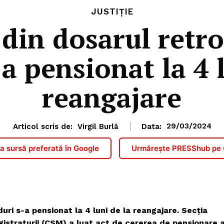
JUSTIȚIE
 din dosarul retro
a pensionat la 4 
reangajare
Articol scris de:
Virgil Burlă
Data:
29/03/2024
 sursă preferată în Google
Urmărește PRESShub pe
uri s-a pensionat la 4 luni de la reangajare. Secția
agistraturii (CSM) a luat act de cererea de pensionare 