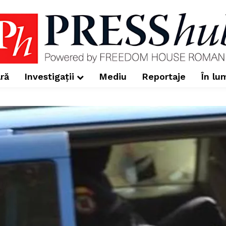
ră
Investigații
Mediu
Reportaje
În lu