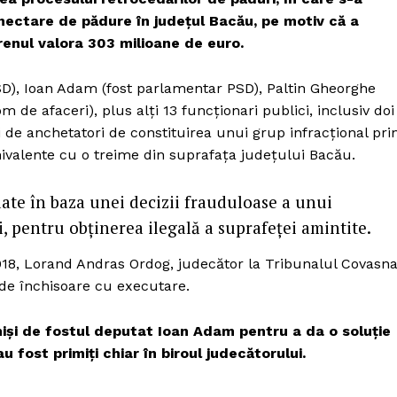
Proiecte editoriale
hectare de pădure în județul Bacău, pe motiv că a
Rețea
erenul valora 303 milioane de euro.
Contact
iect
SD), Ioan Adam (fost parlamentar PSD), Paltin Gheorghe
 HOUSE
de afaceri), plus alți 13 funcționari publici, inclusiv doi
NIA
i de anchetatori de constituirea unui grup infracţional pri
ivalente cu o treime din suprafața județului Bacău.
ate în baza unei decizii frauduloase a unui
, pentru obţinerea ilegală a suprafeței amintite.
 2018, Lorand Andras Ordog, judecător la Tribunalul Covasna
 de închisoare cu executare.
miși de fostul deputat Ioan Adam pentru a da o soluție
u fost primiți chiar în biroul judecătorului.