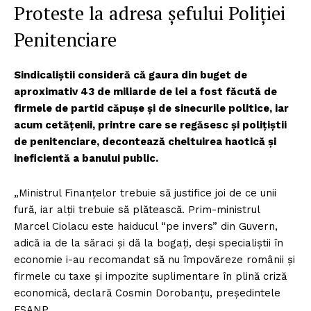
Proteste la adresa șefului Poliției
Penitenciare
Sindicaliștii consideră că gaura din buget de
aproximativ 43 de miliarde de lei a fost făcută de
firmele de partid căpușe și de sinecurile politice, iar
acum cetățenii, printre care se regăsesc și polițiștii
de penitenciare, decontează cheltuirea haotică și
ineficientă a banului public.
„Ministrul Finanțelor trebuie să justifice joi de ce unii
fură, iar alții trebuie să plătească. Prim-ministrul
Marcel Ciolacu este haiducul “pe invers” din Guvern,
adică ia de la săraci și dă la bogați, deși specialiștii în
economie i-au recomandat să nu împovăreze românii și
firmele cu taxe și impozite suplimentare în plină criză
economică, declară Cosmin Dorobanțu, președintele
FSANP.