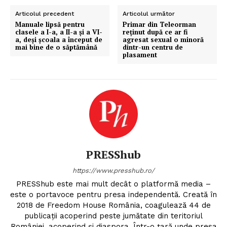
Articolul precedent
Articolul următor
Manuale lipsă pentru
Primar din Teleorman
clasele a I-a, a II-a și a VI-
reţinut după ce ar fi
a, deși școala a început de
agresat sexual o minoră
mai bine de o săptămână
dintr-un centru de
plasament
PRESShub
https://www.presshub.ro/
PRESShub este mai mult decât o platformă media –
este o portavoce pentru presa independentă. Creată în
2018 de Freedom House România, coagulează 44 de
publicații acoperind peste jumătate din teritoriul
României, acoperind și diaspora. Într-o țară unde presa