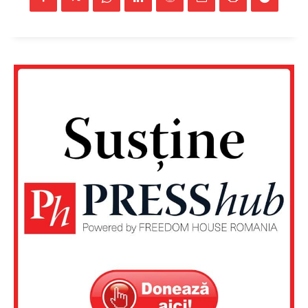
FREEDOM HOUSE ROMÂNIA
PRESShub
Despre noi / Echipa
Proiecte editoriale
Rețea
Contact