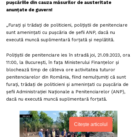
pușcăriile din cauza măsurilor de austeritate
anunțate de guvern!
„Furați și trădați de politicieni, polițiștii de penitenciare
sunt amenințati cu pușcăria de șefii ANP, dacă nu
execută muncă suplimentară forțată și neplătită.
Polițiștii de penitenciare ies în stradă joi, 21.09.2023, ora
11:00, la București, în fața Ministerului Finanțelor și
blochează timp de câteva ore activitatea tuturor
penitenciarelor din România, fiind nemulțumiți că sunt
furați, trădați de politicieni și amenințati cu pușcăria de
șefii Administrației Naționale a Penitenciarelor (ANP),
dacă nu execută muncă suplimentară forțată.
Citește articolul