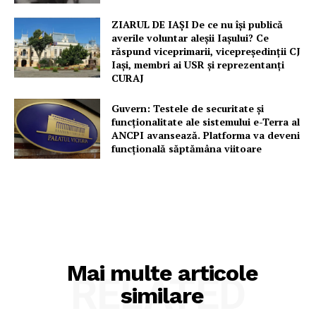
ZIARUL DE IAȘI De ce nu își publică
averile voluntar aleșii Iașului? Ce
răspund viceprimarii, vicepreședinții CJ
Iași, membri ai USR și reprezentanți
CURAJ
Guvern: Testele de securitate și
funcționalitate ale sistemului e-Terra al
ANCPI avansează. Platforma va deveni
funcțională săptămâna viitoare
Mai multe articole
RELATED
similare