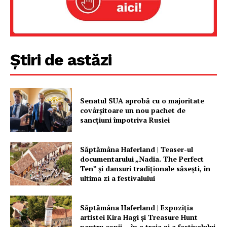
Știri de astăzi
Senatul SUA aprobă cu o majoritate
Un proiect
covârșitoare un nou pachet de
sancțiuni împotriva Rusiei
FREEDOM HOUSE ROMÂNIA
Săptămâna Haferland | Teaser-ul
documentarului „Nadia. The Perfect
Ten” şi dansuri tradiţionale săseşti, în
PRESShub
ultima zi a festivalului
Despre noi / Echipa
Săptămâna Haferland | Expoziţia
Proiecte editoriale
artistei Kira Hagi şi Treasure Hunt
pentru copii – în a treia zi a festivalului