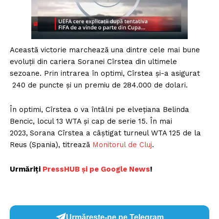
Această victorie marchează una dintre cele mai bune
evoluții din cariera Soranei Cîrstea din ultimele
sezoane. Prin intrarea în optimi, Cîrstea şi-a asigurat
240 de puncte și un premiu de 284.000 de dolari.
În optimi, Cîrstea o va întâlni pe elveţiana Belinda
Bencic, locul 13 WTA şi cap de serie 15. În mai
2023,
Sorana Cîrstea a câştigat turneul WTA 125 de la
Reus (Spania), titrează
Monitorul de Cluj
.
Urmăriți
P
ressHUB și pe Google News
!
Urmărește-ne pe Telegram