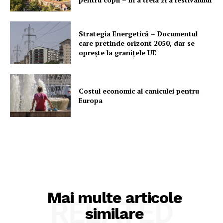
Rețea
Contact
Strategia Energetică – Documentul
care pretinde orizont 2050, dar se
oprește la granițele UE
Costul economic al caniculei pentru
Europa
Mai multe articole
RELATED
similare