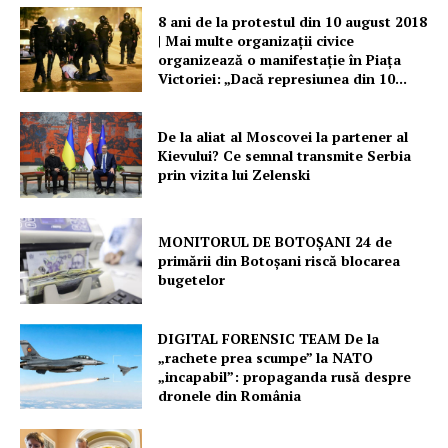
8 ani de la protestul din 10 august 2018
| Mai multe organizații civice
organizează o manifestație în Piața
Victoriei: „Dacă represiunea din 10...
De la aliat al Moscovei la partener al
Kievului? Ce semnal transmite Serbia
prin vizita lui Zelenski
MONITORUL DE BOTOȘANI 24 de
primării din Botoșani riscă blocarea
bugetelor
DIGITAL FORENSIC TEAM De la
„rachete prea scumpe” la NATO
„incapabil”: propaganda rusă despre
dronele din România