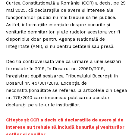
Curtea Constituțională a României (CCR) a decis, pe 29
mai 2025, că declarațiile de avere și interese ale
funcționarilor publici nu mai trebuie să fie publice.
Astfel, informațiile esențiale despre bunurile și
veniturile demnitarilor și ale rudelor acestora vor fi
disponibile doar pentru Agenția Națională de
Integritate (ANI), și nu pentru cetățeni sau presă.
Decizia controversată vine ca urmare a unei sesizări
formulate în 2019, în Dosarul nr. 2296D/2019,
înregistrat după sesizarea Tribunalului București în
Dosarul nr. 45/301/2018. Excepția de
neconstituționalitate se referea la articolele din Legea
nr. 176/2010 care impuneau publicarea acestor
declarații pe site-urile instituțiilor.
Citește și: CCR a decis că declarațiile de avere și de
interese nu trebuie să includă bunurile și veniturilor
soților și copiilor