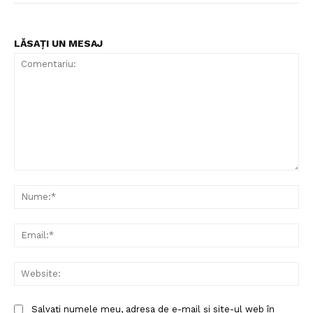
LĂSAȚI UN MESAJ
Comentariu:
Nu
Ema
Web
Salvați numele meu, adresa de e-mail și site-ul web în