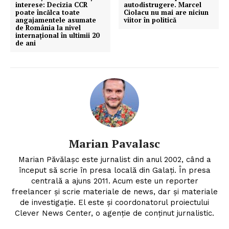
interese: Decizia CCR
autodistrugere. Marcel
poate încălca toate
Ciolacu nu mai are niciun
angajamentele asumate
viitor în politică
de România la nivel
internațional în ultimii 20
de ani
Un proiect
FREEDOM HOUSE ROMÂNIA
PRESShub
Marian Pavalasc
Marian Păvălașc este jurnalist din anul 2002, când a
Despre noi / Echipa
început să scrie în presa locală din Galați. În presa
Proiecte editoriale
centrală a ajuns 2011. Acum este un reporter
Rețea
freelancer și scrie materiale de news, dar și materiale
de investigație. El este și coordonatorul proiectului
Contact
Clever News Center, o agenție de conținut jurnalistic.