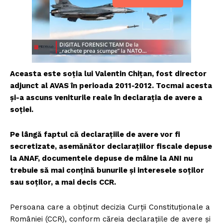
Aceasta este soția lui Valentin Chițan, fost director
adjunct al AVAS în perioada 2011-2012. Tocmai acesta
și-a ascuns veniturile reale în declarația de avere a
soției.
Pe lângă faptul că declarațiile de avere vor fi
secretizate, asemănător declarațiilor fiscale depuse
la ANAF, documentele depuse de mâine la ANI nu
trebuie să mai conțină bunurile și interesele soților
sau soților, a mai decis CCR.
Persoana care a obținut decizia Curții Constituționale a
României (CCR), conform căreia declarațiile de avere și