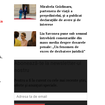
Mirabela Grădinaru,
partenera de viață a
președintelui, și-a publicat
declarațiile de avere și de
la
interese
Lia Savonea pune sub semnul
întrebării comentariile din
mass-media despre dosarele
penale: „Un fenomen de
exces de dezbatere juridică”
%,
Abonează-te la newsletter-ul
nostru
Pentru a fi la curent cu cele mai recente știri,
,
oferte și anunțuri speciale.