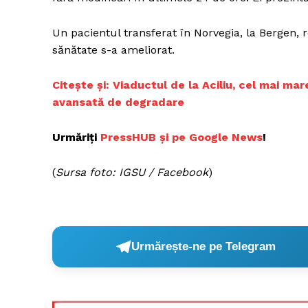
Un pacientul transferat în Norvegia, la Bergen, 
sănătate s-a ameliorat.
C
itește și: Viaductul de la Aciliu, cel mai m
avansată de degradare
Urmăriți
P
ressHUB și pe Google News
!
(
Sursa foto: IGSU / Facebook
)
Urmărește-ne pe Telegram