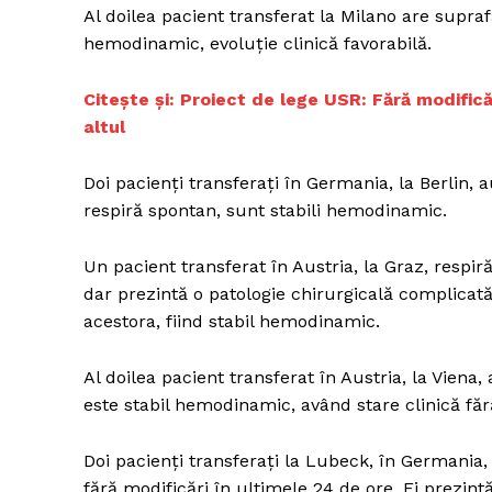
Al doilea pacient transferat la Milano are supra
hemodinamic, evoluţie clinică favorabilă.
Un pro
C
itește și: Proiect de lege USR: Fără modifică
FREEDOM
altul
ROMÂ
Doi pacienţi transferaţi în Germania, la Berlin,
respiră spontan, sunt stabili hemodinamic.
Un pacient transferat în Austria, la Graz, resp
dar prezintă o patologie chirurgicală complicată 
acestora, fiind stabil hemodinamic.
Al doilea pacient transferat în Austria, la Viena
este stabil hemodinamic, având stare clinică făr
Doi pacienţi transferaţi la Lubeck, în Germania,
fără modificări în ultimele 24 de ore. Ei prezin