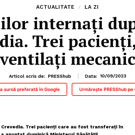
ACTUALITATE
LA ZI
ilor internați du
dia. Trei pacienţi,
ventilaţi mecani
Articol scris de:
PRESShub
Data:
10/09/2023
 sursă preferată în Google
Urmărește PRESShub pe
a Crevedia. Trei pacienţi care au fost transferaţi în
, a anunțat duminică Ministerul Sănătăţii.