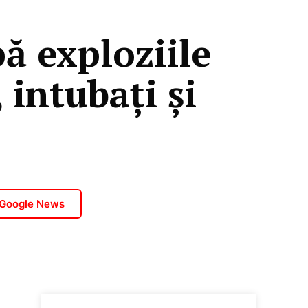
pă exploziile
 intubaţi şi
c
 Google News