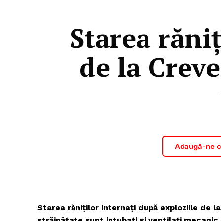
Starea răniț
de la Creve
Adaugă-ne ca
Starea răniților internați după exploziile de l
străinătate sunt intubaţi şi ventilaţi mecanic