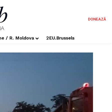
DONEAZĂ
me / R. Moldova
2EU.Brussels