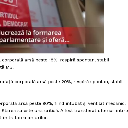
 corporală arsă peste 15%, respiră spontan, stabil
ată MS.
prafaţă corporală arsă peste 20%, respiră spontan, stabil
rporală arsă peste 90%, fiind intubat şi ventilat mecanic,
PRESShub
tarea sa este una critică. A fost transferat ulterior într-o
ă în tratarea arsurilor.
Despre noi / Echipa