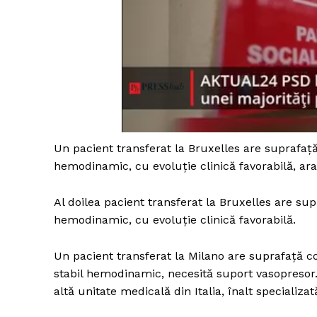
Un pacient transferat la Bruxelles are suprafaţă
hemodinamic, cu evoluţie clinică favorabilă, ar
Al doilea pacient transferat la Bruxelles are su
hemodinamic, cu evoluţie clinică favorabilă.
Un pacient transferat la Milano are suprafaţă co
stabil hemodinamic, necesită suport vasopresor. S
altă unitate medicală din Italia, înalt specializat