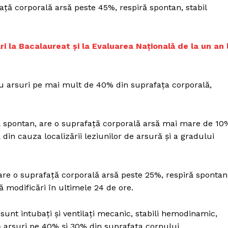
Proiecte editoriale
faţă corporală arsă peste 45%, respiră spontan, stabil
Rețea
Contact
iect
ri la Bacalaureat și la Evaluarea Națională de la un an 
 HOUSE
NIA
 au arsuri pe mai mult de 40% din suprafaţa corporală,
iră spontan, are o suprafaţă corporală arsă mai mare de 10
din cauza localizării leziunilor de arsură şi a gradului
, are o suprafaţă corporală arsă peste 25%, respiră spontan
ă modificări în ultimele 24 de ore.
 sunt intubaţi şi ventilaţi mecanic, stabili hemodinamic,
tă arsuri pe 40% şi 30% din suprafaţa corpului.