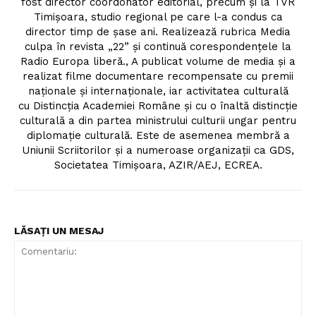
fost director coordonator editorial, precum și la TVR
Timişoara, studio regional pe care l-a condus ca
director timp de şase ani. Realizează rubrica Media
culpa în revista „22” și continuă corespondențele la
Radio Europa liberă., A publicat volume de media și a
realizat filme documentare recompensate cu premii
naționale și internaționale, iar activitatea culturală
cu Distincția Academiei Române și cu o înaltă distincție
culturală a din partea ministrului culturii ungar pentru
diplomație culturală. Este de asemenea membră a
Uniunii Scriitorilor și a numeroase organizații ca GDS,
Societatea Timișoara, AZIR/AEJ, ECREA.
LĂSAȚI UN MESAJ