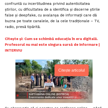
confruntă cu incertitudinea privind autenticitatea
știrilor, cu dificultatea de a identifica și discerne știrile
false și deepfake, cu avalanșa de informații care dă
buzna pe toate canalele, de la cele tradiționale – TV,
radio, presă tipărită.
Citește și:
Cum se schimbă educația în era digitală.
Profesorul nu mai este singura sursă de informare |
INTERVIU
Citește articolul