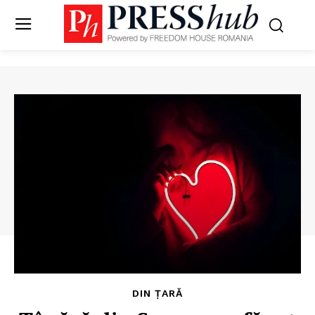
DIN ȚARĂ