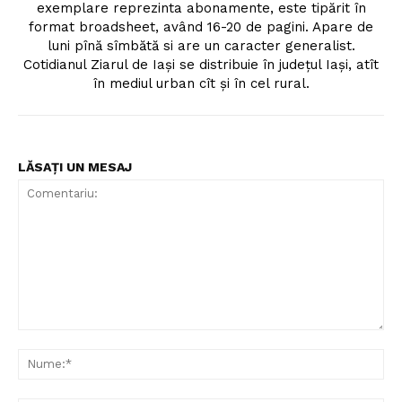
exemplare reprezinta abonamente, este tipărit în
format broadsheet, având 16-20 de pagini. Apare de
luni pînă sîmbătă si are un caracter generalist.
Cotidianul Ziarul de Iaşi se distribuie în judeţul Iaşi, atît
în mediul urban cît şi în cel rural.
LĂSAȚI UN MESAJ
Comentariu:
Nu