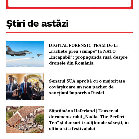
FREEDOM HOUSE ROMÂNIA
Știri de astăzi
PRESShub
DIGITAL FORENSIC TEAM De la
Despre noi / Echipa
„rachete prea scumpe” la NATO
„incapabil”: propaganda rusă despre
Proiecte editoriale
dronele din România
Rețea
Contact
Senatul SUA aprobă cu o majoritate
covârșitoare un nou pachet de
sancțiuni împotriva Rusiei
Săptămâna Haferland | Teaser-ul
documentarului „Nadia. The Perfect
Ten” şi dansuri tradiţionale săseşti, în
ultima zi a festivalului