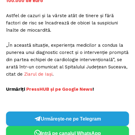
100.000 de euro
Astfel de cazuri și la vârste atât de tinere și fără
factori de risc se încadrează de obicei la suspiciuni
înalte de miocardită.
„În această situație, experiența medicilor a condus la
punerea unui diagnostic corect și o intervenție promptă
din partea echipei de cardiologie intervențională”, se
arată într-un comunicat al Spitalului Județean Suceava,
citat de
Ziarul de Iași
.
Urmăriți
P
ressHUB și pe Google News
!
Urmărește-ne pe Telegram
Intră pe canalul WhatsApp