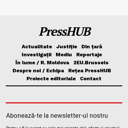
PressHUB
Actualitate
Justiție
Din țară
Investigații
Mediu
Reportaje
În lume / R. Moldova
2EU.Brussels
Despre noi / Echipa
Rețea PressHUB
Proiecte editoriale
Contact
Abonează-te la newsletter-ul nostru
Pentru a fi la curent cu cele mai recente știri, oferte și anunțuri