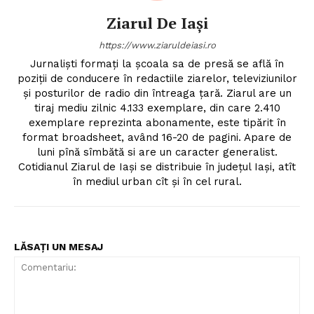
Ziarul De Iași
https://www.ziaruldeiasi.ro
Jurnalişti formaţi la şcoala sa de presă se află în
poziţii de conducere în redactiile ziarelor, televiziunilor
şi posturilor de radio din întreaga ţară. Ziarul are un
tiraj mediu zilnic 4.133 exemplare, din care 2.410
exemplare reprezinta abonamente, este tipărit în
format broadsheet, având 16-20 de pagini. Apare de
luni pînă sîmbătă si are un caracter generalist.
Cotidianul Ziarul de Iaşi se distribuie în judeţul Iaşi, atît
în mediul urban cît şi în cel rural.
LĂSAȚI UN MESAJ