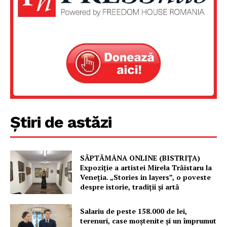
Un proiect
FREEDOM HOUSE ROMÂNIA
PRESShub
Știri de astăzi
Despre noi / Echipa
Proiecte editoriale
Rețea
SĂPTĂMÂNA ONLINE (BISTRIȚA)
Expoziție a artistei Mirela Trăistaru la
Contact
Veneția. „Stories in layers”, o poveste
despre istorie, tradiții și artă
Salariu de peste 158.000 de lei,
terenuri, case moștenite și un împrumut