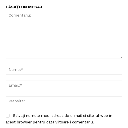
LĂSAȚI UN MESAJ
Comentariu:
Nu
Ema
Web
Salvați numele meu, adresa de e-mail și site-ul web în
acest browser pentru data viitoare i comentariu.