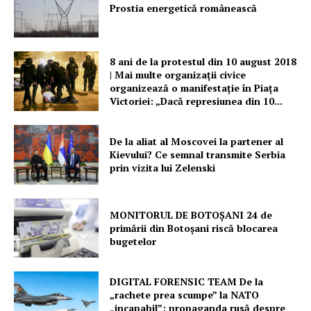
PRESShub
Prostia energetică românească
Despre noi / Echipa
Proiecte editoriale
8 ani de la protestul din 10 august 2018
| Mai multe organizații civice
Rețea
organizează o manifestație în Piața
Contact
Victoriei: „Dacă represiunea din 10...
De la aliat al Moscovei la partener al
Kievului? Ce semnal transmite Serbia
prin vizita lui Zelenski
MONITORUL DE BOTOȘANI 24 de
primării din Botoșani riscă blocarea
bugetelor
DIGITAL FORENSIC TEAM De la
„rachete prea scumpe” la NATO
„incapabil”: propaganda rusă despre