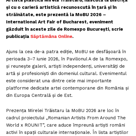
Artista plastică Mirela Trăistaru, născută la Bistrița
și cu o carieră artistică recunoscută în țară și în
străinătate, este prezentă la MoBU 2026 –
International Art Fair of Bucharest, eveniment
găzduit în aceste zile de Romexpo București, scrie
publicația
Săptămâna Online
.
Ajuns la cea de-a patra ediție, MoBU se desfășoară în
perioada 3–7 iunie 2026, în Pavilionul A de la Romexpo,
și reunește galerii, artiști independenți, universități de
artă și profesioniști din domeniul cultural. Evenimentul
este considerat una dintre cele mai importante
platforme dedicate artei contemporane din România și
din Europa Centrală și de Est.
Prezența Mirelei Trăistaru la MoBU 2026 are loc în
cadrul proiectului „Romanian Artists From Around The
World x ROUNIT”, care aduce împreună artiști români
activi în spații culturale internaționale. În lista artiștilor