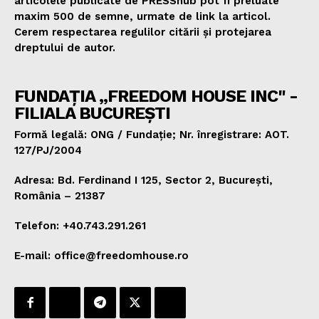
articolele publicate de PRESShub pot fi preluate
maxim 500 de semne, urmate de link la articol.
Cerem respectarea regulilor citării și protejarea
dreptului de autor.
FUNDAȚIA „FREEDOM HOUSE INC" -
FILIALA BUCUREȘTI
Formă legală: ONG / Fundație; Nr. înregistrare: AOT.
127/PJ/2004
Adresa: Bd. Ferdinand I 125, Sector 2, București,
România – 21387
Telefon: +40.743.291.261
E-mail: office@freedomhouse.ro