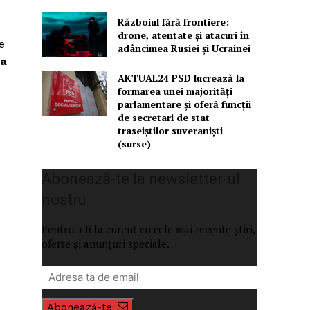
Războiul fără frontiere:
drone, atentate și atacuri în
e
adâncimea Rusiei și Ucrainei
ra
AKTUAL24 PSD lucrează la
formarea unei majorităţi
parlamentare și oferă funcții
de secretari de stat
traseiștilor suveraniști
(surse)
Abonează-te la newsletter-ul
nostru
Pentru a fi la curent cu cele mai recente știri,
oferte și anunțuri speciale.
Abonează-te