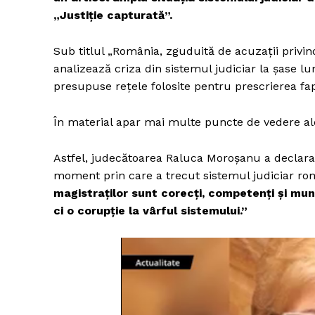
„Justiție capturată”.
Sub titlul „România, zguduită de acuzații privind 
analizează criza din sistemul judiciar la șase lu
presupuse rețele folosite pentru prescrierea fap
În material apar mai multe puncte de vedere al
Astfel, judecătoarea Raluca Moroșanu a declarat
moment prin care a trecut sistemul judiciar rom
magistraților sunt corecți, competenți și mun
ci o corupție la vârful sistemului.”