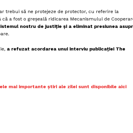
Proiecte editoriale
r trebui să ne protejeze de protector, cu referire la
Rețea
ată că a fost o greșeală ridicarea Mecanismului de Cooperar
Contact
istemul nostru de justiție și a eliminat presiunea asup
iect
oare.
 HOUSE
NIA
ie,
a refuzat acordarea unui interviu publicației The
 mai importante știri ale zilei sunt disponibile aici