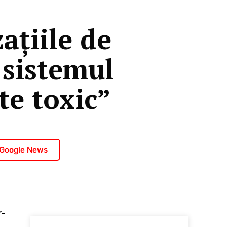
ațiile de
n sistemul
te toxic”
 Google News
r-