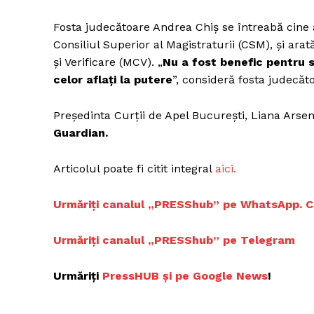
Fosta judecătoare Andrea Chiș se întreabă cine a
Consiliul Superior al Magistraturii (CSM), și ar
și Verificare (MCV). „
Nu a fost benefic pentru s
Un pro
celor aflați la putere
”, consideră fosta judecăt
FREEDOM
ROMÂ
Președinta Curții de Apel București, Liana Arsen
Guardian.
Articolul poate fi citit integral
aici.
Urmăriți canalul „PRESShub” pe WhatsApp. Cele
Urmăriți canalul „PRESShub” pe Telegram
Urmăriți
PressHUB și pe Google News
!