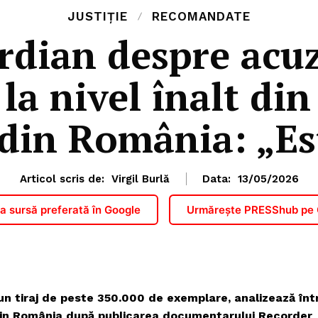
JUSTIȚIE
RECOMANDATE
dian despre acuz
la nivel înalt di
 din România: „Es
Articol scris de:
Virgil Burlă
Data:
13/05/2026
 sursă preferată în Google
Urmărește PRESShub pe
 un tiraj de peste 350.000 de exemplare, analizează înt
r din România după publicarea documentarului Recorder