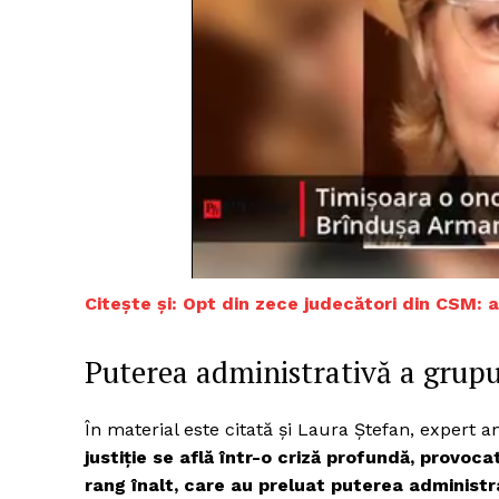
Citește și: Opt din zece judecători din CSM:
Puterea administrativă a grupur
În material este citată și Laura Ștefan, expert 
justiție se află într-o criză profundă, provoc
rang înalt, care au preluat puterea administr