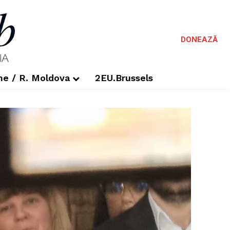
DONEAZĂ
me / R. Moldova
2EU.Brussels