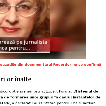
 acuzațiile din documentarul Recorder nu se confirmă
ilor înalte
PRESShub
anticorupție și membru al Expert Forum. „
Sistemul de
ată de formarea unor grupuri în cadrul instanțelor de
Despre noi / Echipa
ativă
”, a declarat Laura Ștefan pentru The Guardian.