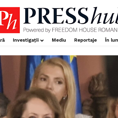
ră
Investigații
Mediu
Reportaje
În lu