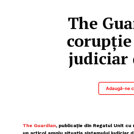
The Guar
corupție 
judiciar
Adaugă-ne ca
The Guardian
, publicație din Regatul Unit cu
un articol amplu situația sistemului judicia