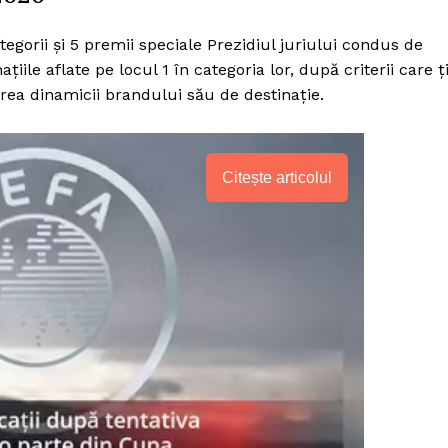
egorii și 5 premii speciale Prezidiul juriului condus de
iile aflate pe locul 1 în categoria lor, după criterii care ț
area dinamicii brandului său de destinație.
Citește articolul
PRESShub
Despre noi / Echipa