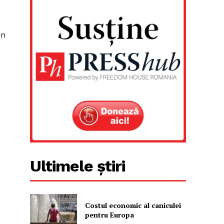
in
Ultimele știri
Costul economic al caniculei
pentru Europa