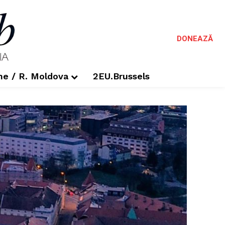
DONEAZĂ
me / R. Moldova
2EU.Brussels