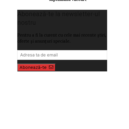
Abonează-te la newsletter-ul
nostru
Pentru a fi la curent cu cele mai recente știri,
oferte și anunțuri speciale.
Abonează-te