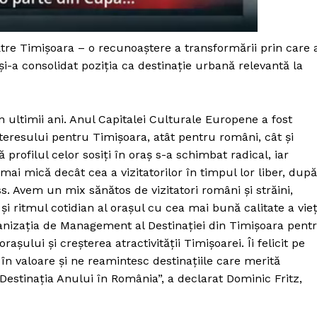
Proiecte editoriale
Rețea
re Timișoara – o recunoaștere a transformării prin care 
Contact
iect
 și-a consolidat poziția ca destinație urbană relevantă la
 HOUSE
NIA
ultimii ani. Anul Capitalei Culturale Europene a fost
 interesului pentru Timișoara, atât pentru români, cât și
profilul celor sosiți în oraș s-a schimbat radical, iar
ai mică decât cea a vizitatorilor în timpul lor liber, după
. Avem un mix sănătos de vizitatori români și străini,
și ritmul cotidian al orașul cu cea mai bună calitate a vieț
nizația de Management al Destinației din Timișoara pent
șului și creșterea atractivității Timișoarei. Îi felicit pe
în valoare și ne reamintesc destinațiile care merită
 Destinația Anului în România”, a declarat Dominic Fritz,