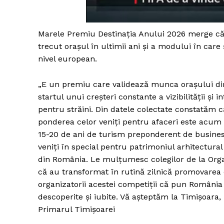
Marele Premiu Destinația Anului 2026 merge căt
Un pro
trecut orașul în ultimii ani și a modului în care
FREEDOM
nivel european.
ROMÂ
„E un premiu care validează munca orașului din 
startul unui creșteri constante a vizibilității și
pentru străini. Din datele colectate constatăm că 
ponderea celor veniți pentru afaceri este acum m
15-20 de ani de turism preponderent de business
veniți în special pentru patrimoniul arhitectural 
din România. Le mulțumesc colegilor de la Orga
că au transformat în rutină zilnică promovarea ora
organizatorii acestei competiții că pun România 
descoperite și iubite. Vă așteptăm la Timișoara,
Primarul Timișoarei