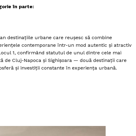
orie în parte:
lan destinațiile urbane care reușesc să combine
periențele contemporane într-un mod autentic și atractiv
 Locul 1, confirmând statutul de unul dintre cele mai
ă de Cluj-Napoca și Sighișoara — două destinații care
osferă și investiții constante în experiența urbană.