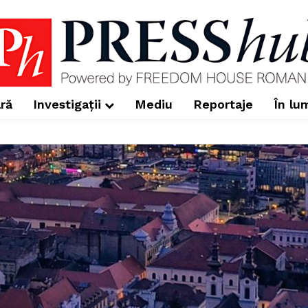
ră
Investigații
Mediu
Reportaje
În lu