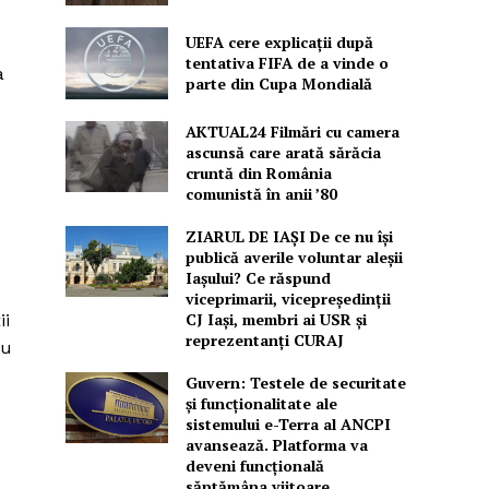
UEFA cere explicații după
tentativa FIFA de a vinde o
a
parte din Cupa Mondială
AKTUAL24 Filmări cu camera
ascunsă care arată sărăcia
cruntă din România
comunistă în anii ’80
ZIARUL DE IAȘI De ce nu își
publică averile voluntar aleșii
Iașului? Ce răspund
viceprimarii, vicepreședinții
CJ Iași, membri ai USR și
ii
reprezentanți CURAJ
ru
Guvern: Testele de securitate
și funcționalitate ale
sistemului e-Terra al ANCPI
avansează. Platforma va
deveni funcțională
săptămâna viitoare