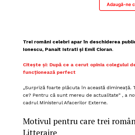
Adaugă-ne ca
Trei români celebri apar în deschiderea public
Ionescu, Panait Istrati și Emil Cioran
.
Citește și: După ce a cerut opinia colegului de
funcționează perfect
„Surpriză foarte plăcuta în această dimineață. T
ce? Pentru că sunt mereu de actualitate“ , a not
cadrul Ministerul Afacerilor Externe.
Motivul pentru care trei români
Litteraire