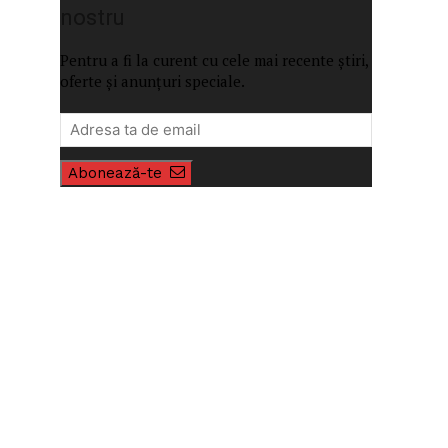
nostru
Pentru a fi la curent cu cele mai recente știri,
oferte și anunțuri speciale.
Abonează-te