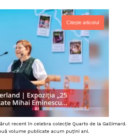
Citește articolul
PRESShub
ărut recent în celebra colecție Quarto de la Gallimard.
Despre noi / Echipa
două volume publicate acum puțini ani.