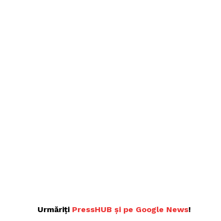
Urmăriți
P
ressHUB și pe Google News
!