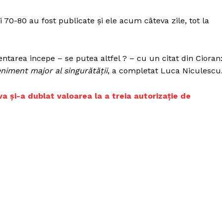
Proiecte editoriale
Rețea
i 70-80 au fost publicate și ele acum câteva zile, tot la
Contact
iect
 HOUSE
ntarea incepe – se putea altfel ? – cu un citat din Cioran
NIA
niment major al singurătății
, a completat Luca Niculescu
a și-a dublat valoarea la a treia autorizație de