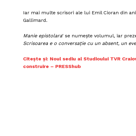
Iar mai multe scrisori ale lui Emil Cioran din ani
Gallimard.
Un pro
FREEDOM
Manie epistolara
‘ se numește volumul, iar preze
ROMÂ
Scrisoarea e o conversație cu un absent, un eve
Citește și:
Noul sediu al Studioului TVR Craiov
construire – PRESShub