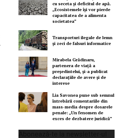
cu seceta și deficitul de apă.
„Ecosistemele își vor pierde
capacitatea de a alimenta
societatea”
:
Transporturi ilegale de lemn
și zeci de falsuri informatice
.
Mirabela Grădinaru,
partenera de viață a
președintelui, și-a publicat
declarațiile de avere și de
interese
Lia Savonea pune sub semnul
întrebării comentariile din
mass-media despre dosarele
penale: „Un fenomen de
exces de dezbatere juridică”
Abonează-te la newsletter-ul