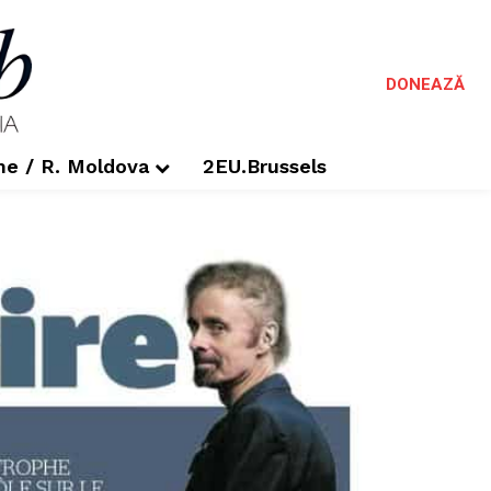
DONEAZĂ
me / R. Moldova
2EU.Brussels