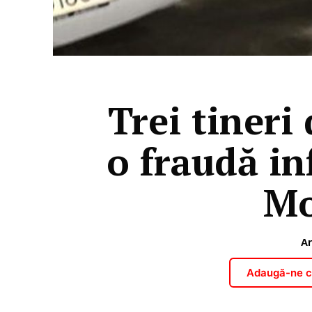
Trei tineri
o fraudă in
Mo
Ar
Adaugă-ne ca