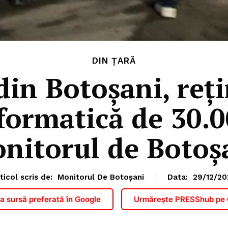
DIN ȚARĂ
 din Botoșani, reț
formatică de 30.0
nitorul de Botoș
ticol scris de:
Monitorul De Botoșani
Data:
29/12/20
 sursă preferată în Google
Urmărește PRESShub pe