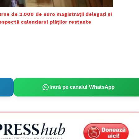
Proiecte editoriale
Rețea
iurne de 2.000 de euro magistrații delegați și
Contact
respectă calendarul plăților restante
iect
 HOUSE
NIA
Intră pe canalul WhatsApp