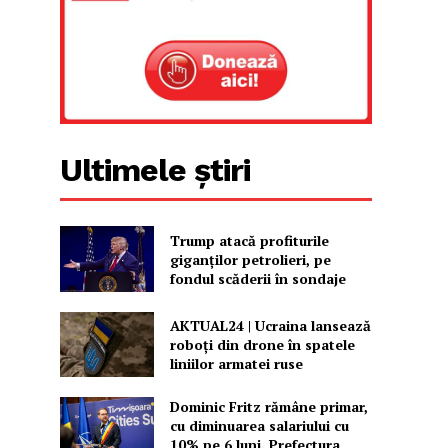
Ultimele știri
Trump atacă profiturile
giganților petrolieri, pe
fondul scăderii în sondaje
AKTUAL24 | Ucraina lansează
roboți din drone în spatele
liniilor armatei ruse
Dominic Fritz rămâne primar,
cu diminuarea salariului cu
10% pe 6 luni. Prefectura