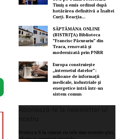
Timiș a emis ordinul după
hotărârea definitivă a Înaltei
Curți. Reacția...
SĂPTĂMÂNA ONLINE
(BISTRIȚA) Biblioteca
”Francisc Păcurariu” din
Teaca, renovată și
modernizată prin PNRR
Europa construiește
„internetul datelor”:
milioane de informații
medicale, industriale și
energetice intră într-un
sistem comun
Abonează-te la newsletter-ul
nostru
Pentru a fi la curent cu cele mai recente știri,
oferte și anunțuri speciale.