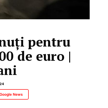
inuți pentru
00 de euro |
ani
24
 Google News