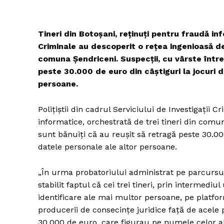
Tineri din Botoșani, reținuți pentru fraudă info
Criminale au descoperit o rețea ingenioasă de 
comuna Șendriceni. Suspecții, cu vârste între 
peste 30.000 de euro din câștiguri la jocuri d
persoane.
Polițiștii din cadrul Serviciului de Investigații 
informatice, orchestrată de trei tineri din comun
sunt bănuiți că au reușit să retragă peste 30.000
datele personale ale altor persoane.
„În urma probatoriului administrat pe parcursul 
stabilit faptul că cei trei tineri, prin intermedi
identificare ale mai multor persoane, pe platfor
producerii de consecințe juridice față de acele 
30.000 de euro, care figurau pe numele celor ale 