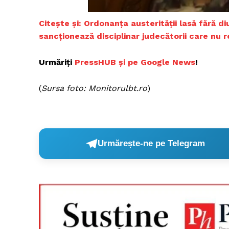
Citește și: Ordonanța austerității lasă fără d
sancționează disciplinar judecătorii care nu 
Un pro
FREEDOM
Urmăriți
PressHUB și pe Google News
!
ROMÂ
(
Sursa foto: Monitorulbt.ro
)
Urmărește-ne pe Telegram