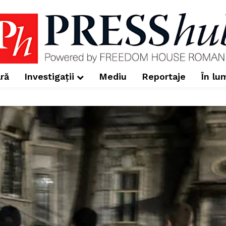
ră
Investigații
Mediu
Reportaje
În lu