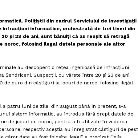
rmatică. Polițiștii din cadrul Serviciului de Investigații
infracțiuni informatice, orchestrată de trei tineri din
20 și 23 de ani, sunt bănuiți că au reușit să retragă
e noroc, folosind ilegal datele personale ale altor
Criminale au descoperit o rețea ingenioasă de infracțiuni
a Șendriceni. Suspecții, cu vârste între 20 și 23 de ani,
 de euro din câștiguri la jocuri de noroc, folosind ilegal
a patru luni de zile, din august până in prezent, s-a
ul unui sistem informatic, au introdus fără drept datele de
me de jocuri de noroc, pentru a fi utilizate în vederea
persoane, respectiv aceștia au înregistrat câștiguri de pes
căror date au fost folosite ilegal”, a precizat Delia