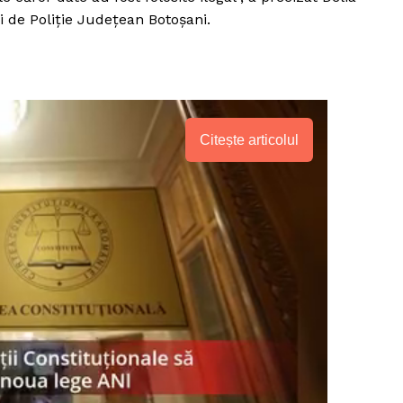
i de Poliție Județean Botoșani.
Citește articolul
PRESShub
Despre noi / Echipa