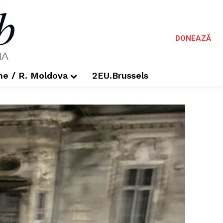
DONEAZĂ
me / R. Moldova
2EU.Brussels