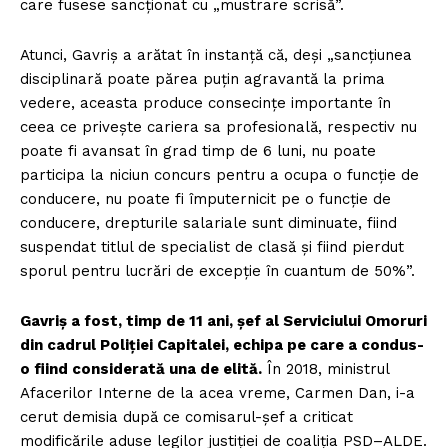
care fusese sancționat cu „mustrare scrisă”.
Atunci, Gavriș a arătat în instanță că, deși „sancţiunea
disciplinară poate părea puţin agravantă la prima
vedere, aceasta produce consecinţe importante în
ceea ce priveşte cariera sa profesională, respectiv nu
poate fi avansat în grad timp de 6 luni, nu poate
participa la niciun concurs pentru a ocupa o funcţie de
conducere, nu poate fi împuternicit pe o funcţie de
conducere, drepturile salariale sunt diminuate, fiind
suspendat titlul de specialist de clasă și fiind pierdut
sporul pentru lucrări de excepţie în cuantum de 50%”.
Gavriș a fost, timp de 11 ani, șef al Serviciului Omoruri
din cadrul Poliției Capitalei, echipa pe care a condus-
o fiind considerată una de elită.
În 2018, ministrul
Afacerilor Interne de la acea vreme, Carmen Dan, i-a
cerut demisia după ce comisarul-șef a criticat
modificările aduse legilor justiției de coaliția PSD–ALDE.