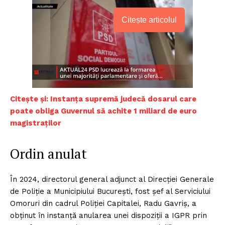
Citește articolul
Citește și: Instanța supremă judecă dosarul care
poate obliga Guvernul să achite 1 miliard de euro
magistraților
Ordin anulat
În 2024, directorul general adjunct al Direcției Generale
de Poliție a Municipiului București, fost șef al Serviciului
Omoruri din cadrul Poliției Capitalei, Radu Gavriș, a
obținut în instanță anularea unei dispoziții a IGPR prin