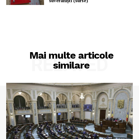
suveraniști (surse)
Mai multe articole
RELATED
similare