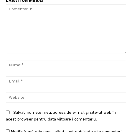
LĂSAȚI UN MESAJ
Comentariu:
Nu
Ema
Web
Salvați numele meu, adresa de e-mail și site-ul web în
acest browser pentru data viitoare i comentariu.
Notifică-mă prin email când sunt publicate alte comentarii.