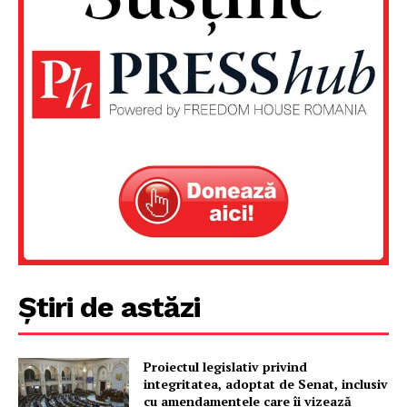
Un proiect
FREEDOM HOUSE ROMÂNIA
PRESShub
Despre noi / Echipa
Proiecte editoriale
Știri de astăzi
Rețea
Contact
Proiectul legislativ privind
integritatea, adoptat de Senat, inclusiv
cu amendamentele care îi vizează