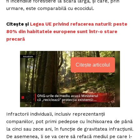
fi incendiile forestiere la scară largă, și care, prin
urmare, este comparabilă cu ecocidul.
Citește și
Legea UE privind refacerea naturii: peste
80% din habitatele europene sunt într-o stare
precară
Citește articolul
Infractorii individuali, inclusiv reprezentanții
companiilor, pot primi pedepse cu închisoarea de până
la cinci sau zece ani, în funcție de gravitatea infracțiunii.
De asemenea, li se va cere să refacă mediul pe care l-