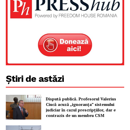
Un proiect
FREEDOM HOUSE ROMÂNIA
PRESShub
Despre noi / Echipa
Știri de astăzi
Proiecte editoriale
Rețea
Dispută publică. Profesorul Valerius
Contact
Ciucă acuză „ignoranța” sistemului
judiciar în cazul prescripțiilor, dar e
contrazis de un membru CSM