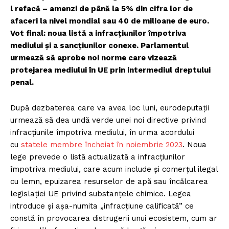
l refacă – amenzi de până la 5% din cifra lor de
afaceri la nivel mondial sau 40 de milioane de euro.
Vot final: noua listă a infracțiunilor împotriva
mediului și a sancțiunilor conexe. Parlamentul
urmează să aprobe noi norme care vizează
protejarea mediului în UE prin intermediul dreptului
penal.
După dezbaterea care va avea loc luni, eurodeputații
urmează să dea undă verde unei noi directive privind
infracțiunile împotriva mediului, în urma acordului
cu
statele membre încheiat în noiembrie 2023
. Noua
lege prevede o listă actualizată a infracțiunilor
împotriva mediului, care acum include și comerțul ilegal
cu lemn, epuizarea resurselor de apă sau încălcarea
legislației UE privind substanțele chimice. Legea
introduce și așa-numita „infracțiune calificată” ce
constă în provocarea distrugerii unui ecosistem, cum ar