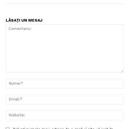
LĂSAȚI UN MESAJ
Comentariu:
Nu
Ema
Un proiect
Web
FREEDOM HOUSE ROMÂNIA