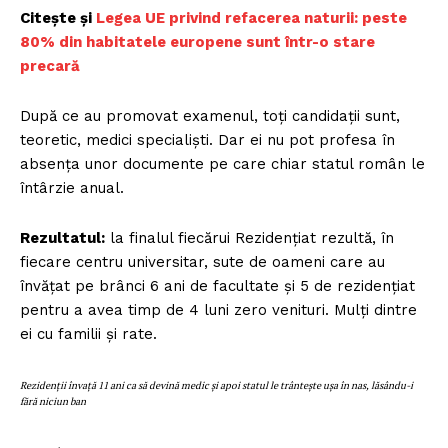
Citește și
Legea UE privind refacerea naturii: peste
80% din habitatele europene sunt într-o stare
precară
După ce au promovat examenul, toți candidații sunt,
teoretic, medici specialiști. Dar ei nu pot profesa în
absența unor documente pe care chiar statul român le
întârzie anual.
Rezultatul:
la finalul fiecărui Rezidențiat rezultă, în
fiecare centru universitar, sute de oameni care au
învățat pe brânci 6 ani de facultate și 5 de rezidențiat
pentru a avea timp de 4 luni zero venituri. Mulți dintre
ei cu familii și rate.
Rezidenții învață 11 ani ca să devină medic și apoi statul le trântește ușa în nas, lăsându-i
fără niciun ban