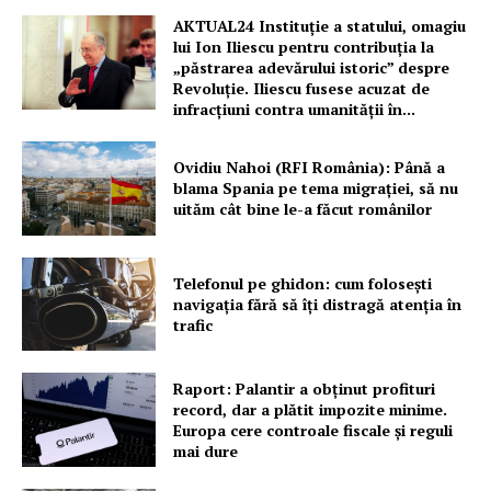
AKTUAL24 Instituție a statului, omagiu
lui Ion Iliescu pentru contribuția la
„păstrarea adevărului istoric” despre
Revoluție. Iliescu fusese acuzat de
infracțiuni contra umanității în...
Ovidiu Nahoi (RFI România): Până a
blama Spania pe tema migrației, să nu
uităm cât bine le-a făcut românilor
Telefonul pe ghidon: cum folosești
navigația fără să îți distragă atenția în
trafic
Raport: Palantir a obținut profituri
record, dar a plătit impozite minime.
Europa cere controale fiscale și reguli
mai dure