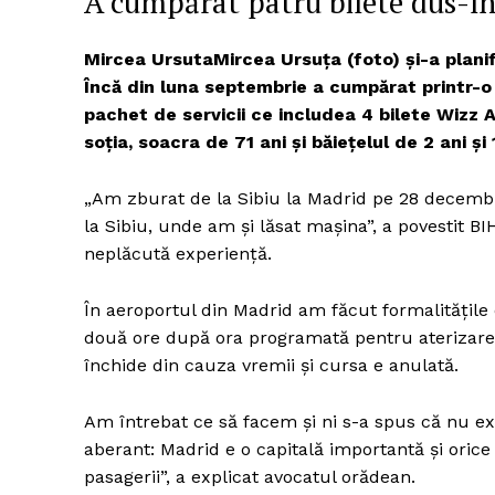
A cumpărat patru bilete dus-în
Mircea UrsutaMircea Ursuţa (foto) şi-a planif
Încă din luna septembrie a cumpărat printr-o
Un pro
pachet de servicii ce includea 4 bilete Wizz A
FREEDOM
soţia, soacra de 71 ani şi băieţelul de 2 ani şi 
ROMÂ
„Am zburat de la Sibiu la Madrid pe 28 decembri
la Sibiu, unde am şi lăsat maşina”, a povestit 
neplăcută experienţă.
În aeroportul din Madrid am făcut formalităţile
două ore după ora programată pentru aterizare a
închide din cauza vremii şi cursa e anulată.
Am întrebat ce să facem şi ni s-a spus că nu ex
aberant: Madrid e o capitală importantă şi oric
pasagerii”, a explicat avocatul orădean.