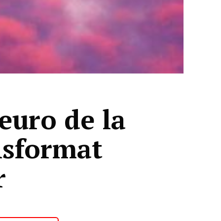
euro de la
nsformat
r