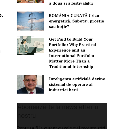
a doua zi a festivalului
0.
ROMÂNIA CURATĂ Criza
energetică. Sabotaj, prostie
sau hoție?
Get Paid to Build Your
Portfolio: Why Practical
Experience and an
t
International Portfolio
Matter More Than a
Traditional Internship
Inteligența artificială devine
sistemul de operare al
industriei berii
Abonează-te la newsletter-ul
nostru
Pentru a fi la curent cu cele mai recente știri,