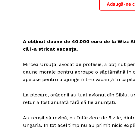
Adaugă-ne ca
A obținut daune de 40.000 euro de la Wizz A
că i-a stricat vacanța.
Mircea Ursuţa, avocat de profesie, a obţinut pent
daune morale pentru aproape o săptămână în car
apelase pentru a ajunge într-o vacanţă în capital
La plecare, orădenii au luat avionul din Sibiu, u
retur a fost anulată fără să fie anunţaţi.
Au reuşit să revină, cu întârziere de 5 zile, dint
Ungaria. În tot acel timp nu au primit nicio expli