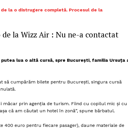
 de la o distrugere completă. Procesul de la
 de la Wizz Air : Nu ne-a contactat
utea lua o altă cursă, spre Bucureşti, familia Ursuţa 
at să cumpărăm bilete pentru Bucureşti, singura cursă
anulată.
i măcar prin agenţia de turism. Fiind cu copilul mic şi cu
aşa că am căutat un hotel în zonă”, spune bărbatul.
te 400 euro pentru fiecare pasager), daune materiale de