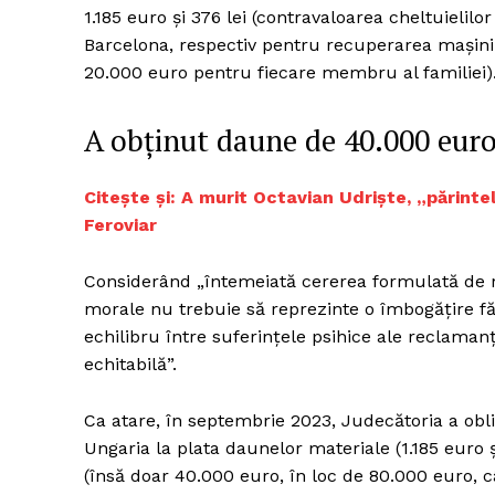
1.185 euro şi 376 lei (contravaloarea cheltuielilo
Barcelona, respectiv pentru recuperarea maşinii
20.000 euro pentru fiecare membru al familiei)
A obținut daune de 40.000 eur
Citește și: A murit Octavian Udriște, „părint
Feroviar
Considerând „întemeiată cererea formulată de 
morale nu trebuie să reprezinte o îmbogăţire făr
echilibru între suferinţele psihice ale reclamanţ
echitabilă”.
Ca atare, în septembrie 2023, Judecătoria a o
Ungaria la plata daunelor materiale (1.185 euro 
(însă doar 40.000 euro, în loc de 80.000 euro, câ