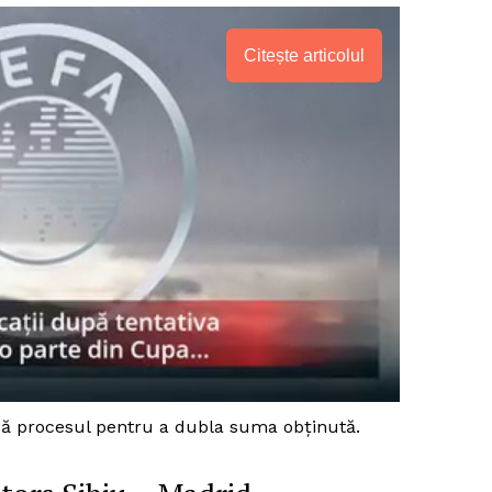
Citește articolul
PRESShub
nuă procesul pentru a dubla suma obţinută.
Despre noi / Echipa