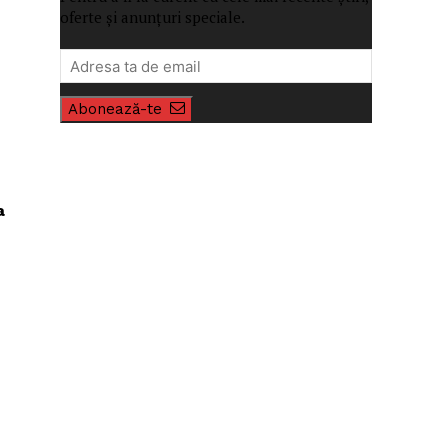
oferte și anunțuri speciale.
Abonează-te
a