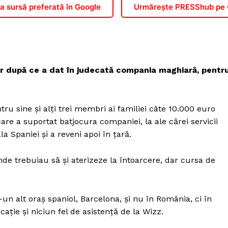
 sursă preferată în Google
Urmărește PRESShub pe
ir după ce a dat în judecată compania maghiară, pentr
ru sine şi alţi trei membri ai familiei câte 10.000 euro
e a suportat batjocura companiei, la ale cărei servicii
a Spaniei şi a reveni apoi în ţară.
nde trebuiau să şi aterizeze la întoarcere, dar cursa de
r-un alt oraş spaniol, Barcelona, şi nu în România, ci în
caţie şi niciun fel de asistenţă de la Wizz.