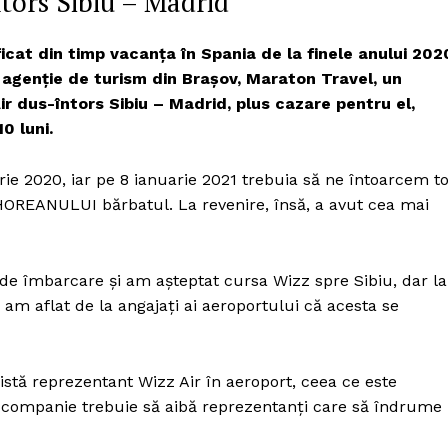
tors Sibiu – Madrid
Proiecte editoriale
Rețea
icat din timp vacanţa în Spania de la finele anului 202
Contact
 agenţie de turism din Braşov, Maraton Travel, un
iect
ir dus-întors Sibiu – Madrid, plus cazare pentru el,
 HOUSE
10 luni.
NIA
e 2020, iar pe 8 ianuarie 2021 trebuia să ne întoarcem to
BIHOREANULUI bărbatul. La revenire, însă, a avut cea mai
 de îmbarcare şi am aşteptat cursa Wizz spre Sibiu, dar la
m aflat de la angajaţi ai aeroportului că acesta se
istă reprezentant Wizz Air în aeroport, ceea ce este
e companie trebuie să aibă reprezentanţi care să îndrume