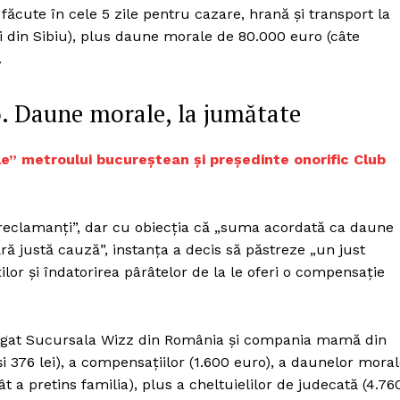
r făcute în cele 5 zile pentru cazare, hrană şi transport la
 din Sibiu), plus daune morale de 80.000 euro (câte
.
o. Daune morale, la jumătate
ele” metroului bucureștean și președinte onorific Club
reclamanţi”, dar cu obiecţia că „suma acordată ca daune
ă justă cauză”, instanţa a decis să păstreze „un just
ilor şi îndatorirea pârâtelor de la le oferi o compensaţie
bligat Sucursala Wizz din România şi compania mamă din
şi 376 lei), a compensaţiilor (1.600 euro), a daunelor mora
t a pretins familia), plus a cheltuielilor de judecată (4.76