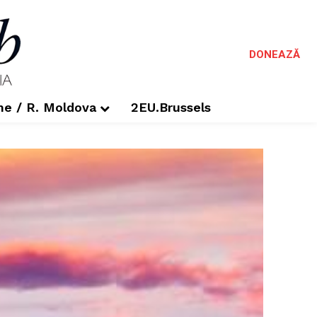
DONEAZĂ
me / R. Moldova
2EU.Brussels