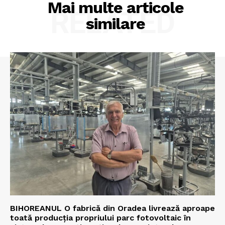
Mai multe articole
RELATED
Proiecte editoriale
similare
Rețea
Contact
BIHOREANUL O fabrică din Oradea livrează aproape
toată producția propriului parc fotovoltaic în