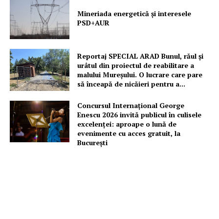
Mineriada energetică și interesele
PSD+AUR
Reportaj SPECIAL ARAD Bunul, răul și
urâtul din proiectul de reabilitare a
malului Mureșului. O lucrare care pare
să înceapă de nicăieri pentru a...
Concursul Internațional George
Enescu 2026 invită publicul în culisele
excelenței: aproape o lună de
Un proiect
evenimente cu acces gratuit, la
FREEDOM HOUSE ROMÂNIA
București
PRESShub
Despre noi / Echipa