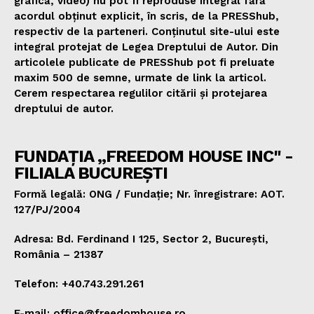
grafică, video) nu pot fi reproduse integral fără
acordul obținut explicit, în scris, de la PRESShub,
respectiv de la parteneri. Conținutul site-ului este
integral protejat de Legea Dreptului de Autor. Din
articolele publicate de PRESShub pot fi preluate
maxim 500 de semne, urmate de link la articol.
Cerem respectarea regulilor citării și protejarea
dreptului de autor.
FUNDAȚIA „FREEDOM HOUSE INC" -
FILIALA BUCUREȘTI
Formă legală: ONG / Fundație; Nr. înregistrare: AOT.
127/PJ/2004
Adresa: Bd. Ferdinand I 125, Sector 2, București,
România – 21387
Telefon: +40.743.291.261
E-mail: office@freedomhouse.ro