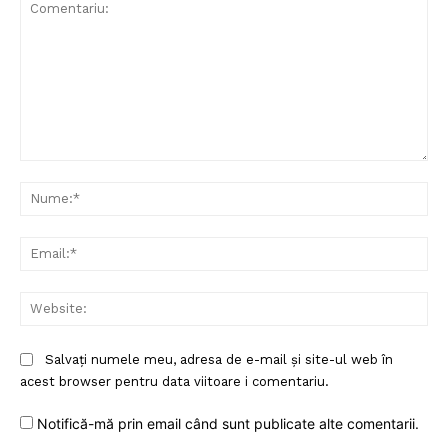
Un proiect
FREEDOM HOUSE ROMÂNIA
Comentariu:
Nu
Ema
PRESShub
Web
Despre noi / Echipa
Proiecte editoriale
Salvați numele meu, adresa de e-mail și site-ul web în
Rețea
acest browser pentru data viitoare i comentariu.
Contact
Notifică-mă prin email când sunt publicate alte comentarii.