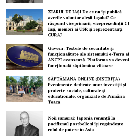
ZIARUL DE IAȘI De ce nu își publică
averile voluntar aleșii Iașului? Ce
răspund viceprimarii, vicepreședinții CJ
Iași, membri ai USR și reprezentanți
CURAJ
Guvern: Testele de securitate și
funcționalitate ale sistemului e-Terra al
ANCPI avansează. Platforma va deveni
funcțională săptămâna viitoare
SĂPTĂMÂNA ONLINE (BISTRIȚA)
Evenimente dedicate unor investiții și
proiecte sociale, culturale și
educaționale, organizate de Primăria
Teaca
Noii samurai: Japonia renunță la
pacifismul postbelic și își regândește
rolul de putere în Asia