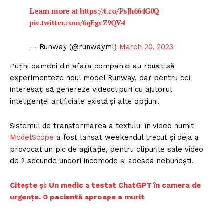
Learn more at
https://t.co/PsJh664G0Q
pic.twitter.com/6qEgcZ9QV4
— Runway (@runwayml)
March 20, 2023
Puțini oameni din afara companiei au reușit să
experimenteze noul model Runway, dar pentru cei
interesați să genereze videoclipuri cu ajutorul
inteligenței artificiale există și alte opțiuni.
Sistemul de transformarea a textului în video numit
ModelScope
a fost lansat weekendul trecut și deja a
provocat un pic de agitație, pentru clipurile sale video
de 2 secunde uneori incomode și adesea nebunești.
Citește și: Un medic a testat ChatGPT în camera de
urgențe. O pacientă aproape a murit