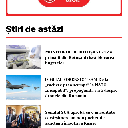
Știri de astăzi
MONITORUL DE BOTOȘANI 24 de
primării din Botoșani riscă blocarea
Un proiect
bugetelor
FREEDOM HOUSE ROMÂNIA
DIGITAL FORENSIC TEAM De la
„rachete prea scumpe” la NATO
„incapabil”: propaganda rusă despre
dronele din România
PRESShub
Despre noi / Echipa
Senatul SUA aprobă cu o majoritate
covârșitoare un nou pachet de
Proiecte editoriale
sancțiuni împotriva Rusiei