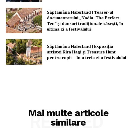
Rețea
Contact
Săptămâna Haferland | Teaser-ul
documentarului „Nadia. The Perfect
Ten” şi dansuri tradiţionale săseşti, în
ultima zi a festivalului
Săptămâna Haferland | Expoziţia
artistei Kira Hagi şi Treasure Hunt
pentru copii – în a treia zi a festivalului
Mai multe articole
RELATED
similare