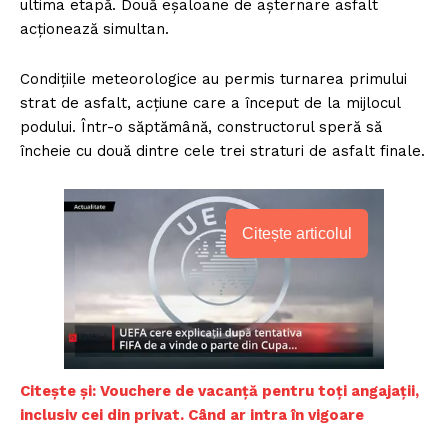
ultima etapă. Două eșaloane de așternare asfalt
acționează simultan.
Condițiile meteorologice au permis turnarea primului
strat de asfalt, acțiune care a început de la mijlocul
podului. Într-o săptămână, constructorul speră să
încheie cu două dintre cele trei straturi de asfalt finale.
Citește articolul
Citește și: Vouchere de vacanţă pentru toți angajații,
inclusiv cei din privat. Când ar intra în vigoare