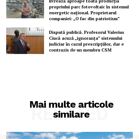
livrează aproape toată producția
propriului parc fotovoltaic în sistemul
energetic național. Proprietarul
companiei: „O fac din patriotism”
Dispută publică. Profesorul Valerius
Ciucă acuză „ignoranța” sistemului
judiciar în cazul prescripțiilor, dar e
contrazis de un membru CSM
Mai multe articole
RELATED
similare