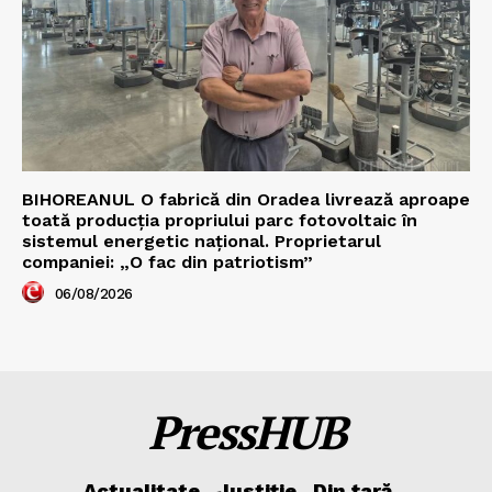
BIHOREANUL O fabrică din Oradea livrează aproape
toată producția propriului parc fotovoltaic în
sistemul energetic național. Proprietarul
companiei: „O fac din patriotism”
06/08/2026
PressHUB
Actualitate
Justiție
Din țară