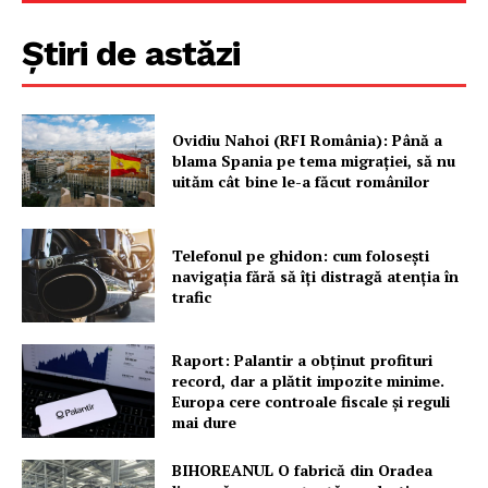
FREEDOM HOUSE ROMÂNIA
Știri de astăzi
PRESShub
Ovidiu Nahoi (RFI România): Până a
blama Spania pe tema migrației, să nu
Despre noi / Echipa
uităm cât bine le-a făcut românilor
Proiecte editoriale
Rețea
Telefonul pe ghidon: cum folosești
navigația fără să îți distragă atenția în
Contact
trafic
Raport: Palantir a obținut profituri
record, dar a plătit impozite minime.
Europa cere controale fiscale și reguli
mai dure
BIHOREANUL O fabrică din Oradea