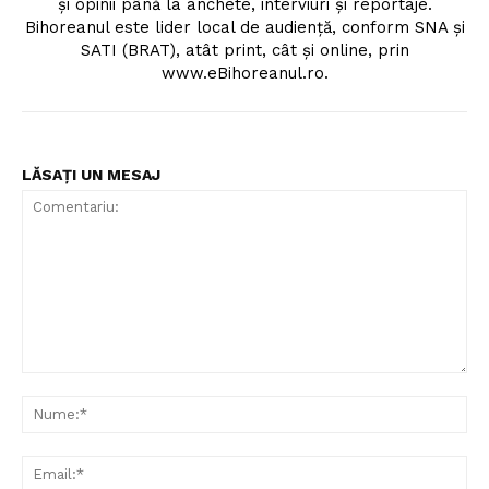
şi opinii până la anchete, interviuri şi reportaje.
Bihoreanul este lider local de audienţă, conform SNA şi
SATI (BRAT), atât print, cât şi online, prin
www.eBihoreanul.ro.
LĂSAȚI UN MESAJ
Comentariu:
Nu
Ema