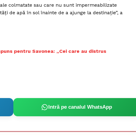
Proiecte editoriale
anale colmatate sau care nu sunt impermeabilizate
Rețea
ăți de apă în sol înainte de a ajunge la destinație”, a
Contact
iect
 HOUSE
NIA
spuns pentru Savonea: „Cei care au distrus
Intră pe canalul WhatsApp