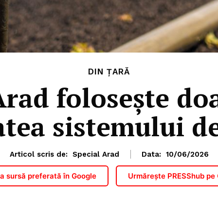
DIN ȚARĂ
Arad folosește do
tea sistemului de
Articol scris de:
Special Arad
Data:
10/06/2026
 sursă preferată în Google
Urmărește PRESShub pe