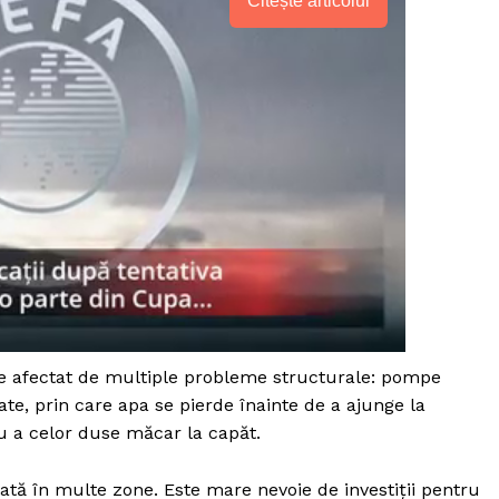
Citește articolul
 este afectat de multiple probleme structurale: pompe
e, prin care apa se pierde înainte de a ajunge la
PRESShub
sau a celor duse măcar la capăt.
Despre noi / Echipa
ată în multe zone. Este mare nevoie de investiții pentru