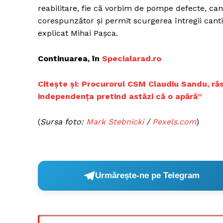
reabilitare, fie că vorbim de pompe defecte, c
corespunzător și permit scurgerea întregii cantit
explicat Mihai Pașca.
Un pro
FREEDOM
Continuarea, în
Specialarad.ro
ROMÂ
Citește și: Procurorul CSM Claudiu Sandu, ră
independența pretind astăzi că o apără”
(
Sursa foto:
Mark Stebnicki
/
Pexels.com
)
Urmărește-ne pe Telegram