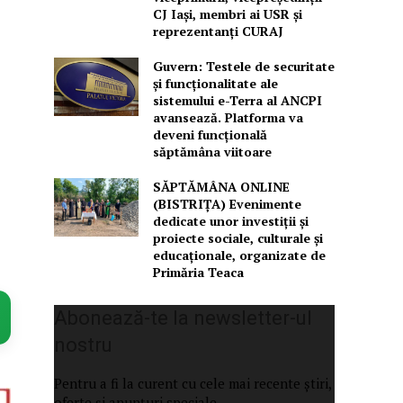
CJ Iași, membri ai USR și
reprezentanți CURAJ
Guvern: Testele de securitate
și funcționalitate ale
sistemului e-Terra al ANCPI
avansează. Platforma va
deveni funcțională
săptămâna viitoare
SĂPTĂMÂNA ONLINE
(BISTRIȚA) Evenimente
dedicate unor investiții și
proiecte sociale, culturale și
educaționale, organizate de
Primăria Teaca
Abonează-te la newsletter-ul
nostru
Pentru a fi la curent cu cele mai recente știri,
oferte și anunțuri speciale.