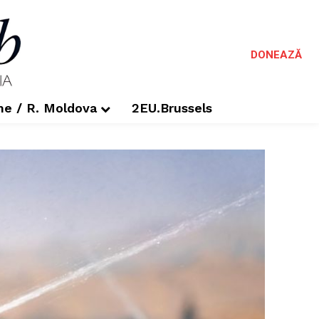
DONEAZĂ
me / R. Moldova
2EU.Brussels