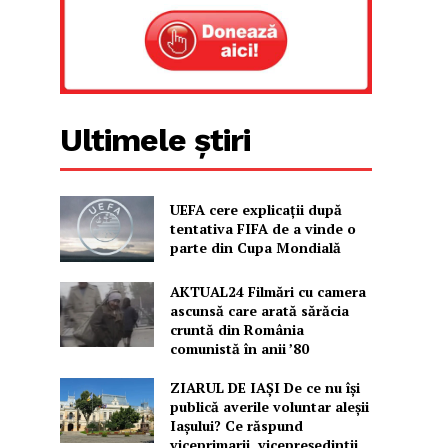
Ultimele știri
UEFA cere explicații după
tentativa FIFA de a vinde o
parte din Cupa Mondială
AKTUAL24 Filmări cu camera
ascunsă care arată sărăcia
cruntă din România
comunistă în anii ’80
ZIARUL DE IAȘI De ce nu își
publică averile voluntar aleșii
Iașului? Ce răspund
viceprimarii, vicepreședinții