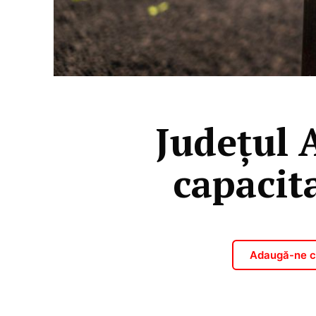
Județul 
capacita
Adaugă-ne ca