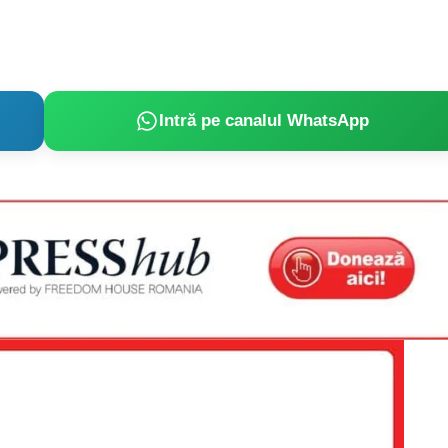
Proiecte editoriale
Rețea
Contact
iect
 HOUSE
Intră pe canalul WhatsApp
NIA