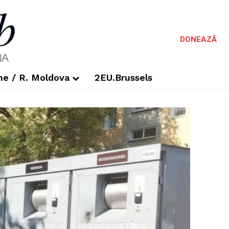
DONEAZĂ
me / R. Moldova
2EU.Brussels