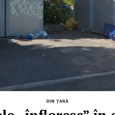
DIN ȚARĂ
e „înfloresc” în 