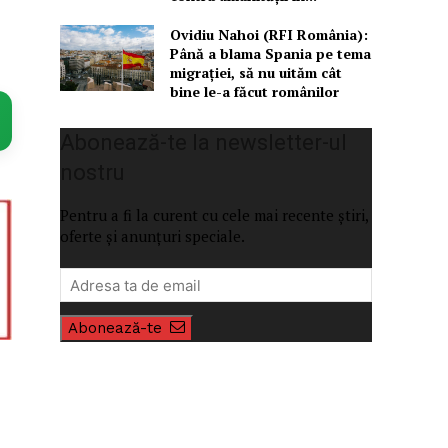
Ovidiu Nahoi (RFI România):
Până a blama Spania pe tema
migrației, să nu uităm cât
bine le-a făcut românilor
Abonează-te la newsletter-ul
nostru
Pentru a fi la curent cu cele mai recente știri,
oferte și anunțuri speciale.
Abonează-te