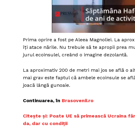
Prima oprire a fost pe Aleea Magnoliei. La apro
îți atace nările. Nu trebuie să te apropii prea 
jurul ecoinsulei, creând o imagine dezolantă.
La aproximativ 200 de metri mai jos se află o al
mai grav este faptul că ambele ecoinsule se află 
joacă lângă gunoaie.
Continuarea, în
Brasovenii.ro
Citește și: Poate UE să primească Ucraina fă
da, dar cu condiții