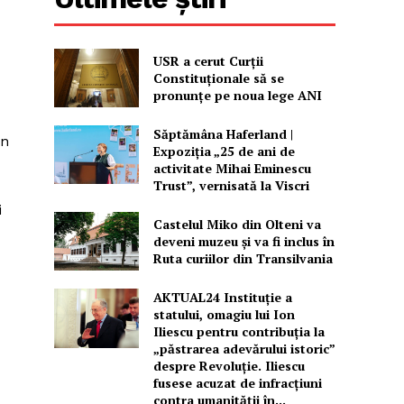
USR a cerut Curții
Constituționale să se
pronunțe pe noua lege ANI
Săptămâna Haferland |
în
Expoziţia „25 de ani de
activitate Mihai Eminescu
Trust”, vernisată la Viscri
i
Castelul Miko din Olteni va
deveni muzeu şi va fi inclus în
Ruta curiilor din Transilvania
AKTUAL24 Instituție a
statului, omagiu lui Ion
Iliescu pentru contribuția la
„păstrarea adevărului istoric”
despre Revoluție. Iliescu
fusese acuzat de infracțiuni
contra umanității în...