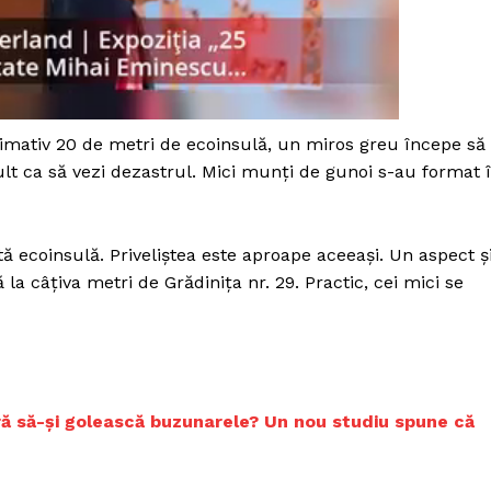
ximativ 20 de metri de ecoinsulă, un miros greu începe să
mult ca să vezi dezastrul. Mici munți de gunoi s-au format 
tă ecoinsulă. Priveliștea este aproape aceeași. Un aspect ș
la câțiva metri de Grădinița nr. 29. Practic, cei mici se
PRESShub
ră să-și golească buzunarele? Un nou studiu spune că
Despre noi / Echipa