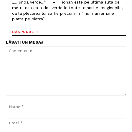
„… unda verde…”___–___iohan este pe ultima suta de
metri, asa ca a dat verde la toate talhariile imaginabile,
ca la plecarea lui sa fie precum in ” nu mai ramane
piatra pe piatra”…
RĂSPUNDEȚI
LĂSAȚI UN MESAJ
Comentariu:
Nu
Ema