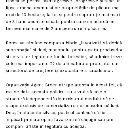
fiindcă se permit tăieri agresive „progresive și rase” în
lipsa amenajamentului pe proprietățile de pădure mai
mici de 10 hectare, la fel și pentru suprafețe mai mari
de 3 ha în anumite situaţii pentru care se acordă un
termen mai mare de 2 ani pentru reîmpădurire.
Romsilva rămâne compania hibrid „favorizată să dețină
supremația” și deci, monopolul pentru piața produselor
și serviciilor legate de fondul forestier, să administreze
cele mai importante 22 de arii naturale protejate, dar
și sectorul de creștere și exploatare a cabalinelor.
Organizația Agent Green atrage atenția în acest fel, că
nici de data aceasta politicul nu a vrut să lase o
structură independentă de ministerul mediului să se
ocupe exclusiv de comercializarea produselor pădurii.
Deci, în afacerile silvice, politicul continuă să fie
implicat prin apropiați favorizați să câștige sau prin
companii aflate în legătură cu aceștia.