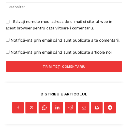
Web
Salvați numele meu, adresa de e-mail și site-ul web în
acest browser pentru data viitoare i comentariu.
Notifică-mă prin email când sunt publicate alte comentarii.
Un proiect
Notifică-mă prin email când sunt publicate articole noi.
FREEDOM HOUSE ROMÂNIA
PRESShub
DISTRIBUIE ARTICOLUL
Despre noi / Echipa
Proiecte editoriale
Rețea
Contact