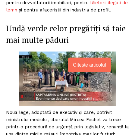
pentru dezvoltatorii imobiliari, pentru
tăietorii ilegali de
lemn
și pentru afaceriștii din industria de profil.
Undă verde celor pregătiți să taie
mai multe păduri
Citește articolul
Noua lege, adoptată de executiv și care, potrivit
ministrului mediului, liberalul Mircea Fechet va trece
printr-o procedură de urgență prin legislativ, renunță la
una dintre micile măsuri împotriva marilor furturi: