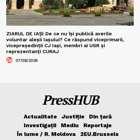
ZIARUL DE IAȘI De ce nu își publică averile
voluntar aleșii Iașului? Ce răspund viceprimarii,
vicepreședinții CJ Iași, membri ai USR și
reprezentanți CURAJ
07/08/2026
PressHUB
Actualitate
Justiție
Din țară
Investigații
Mediu
Reportaje
În lume / R. Moldova
2EU.Brussels