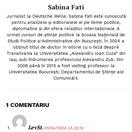
Sabina Fati
Jurnalist la Deutsche Welle, Sabina Fati este cunoscută
pentru analizele şi editorialele ei pe teme politice,
diplomatice şi din sfera relaţiilor internaţionale. A
urmat cursuri de ştiinţe politice la Şcoala Naţională de
Studii Politice şi Administrative din Bucureşti. În 2004 a
obţinut titlul de doctor în istorie cu o teză despre
Transilvania la Universitatea „Alexandru Ioan Cuza“ din
Iaşi, sub îndrumarea profesorului Alexandru Zub. Din
2008 până în 2015 a fost visiting professor la
Universitatea Bucureşti, Departamentul de Ştiinţe ale
Comunicării.
1 COMENTARIU
LevSt.
01/04/2024 LA 22:12