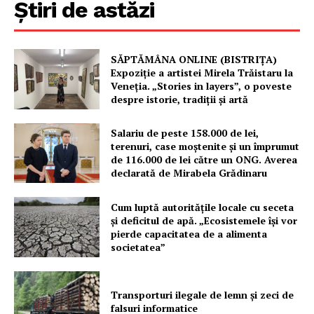
Știri de astăzi
SĂPTĂMÂNA ONLINE (BISTRIȚA)
Expoziție a artistei Mirela Trăistaru la
Veneția. „Stories in layers”, o poveste
despre istorie, tradiții și artă
Un proiect
Salariu de peste 158.000 de lei,
FREEDOM HOUSE ROMÂNIA
terenuri, case moștenite și un împrumut
de 116.000 de lei către un ONG. Averea
declarată de Mirabela Grădinaru
Cum luptă autoritățile locale cu seceta
PRESShub
și deficitul de apă. „Ecosistemele își vor
pierde capacitatea de a alimenta
societatea”
Despre noi / Echipa
Proiecte editoriale
Rețea
Transporturi ilegale de lemn și zeci de
falsuri informatice
Contact