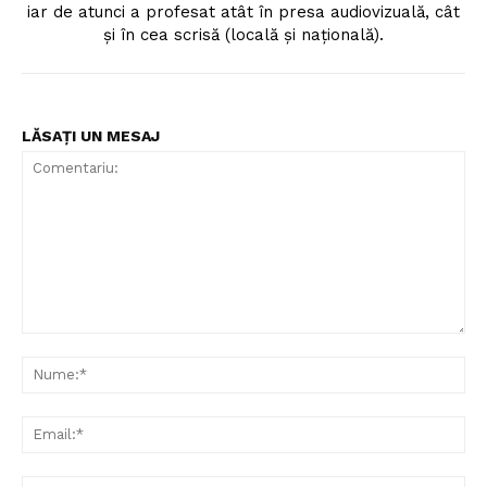
iar de atunci a profesat atât în presa audiovizuală, cât
și în cea scrisă (locală și națională).
LĂSAȚI UN MESAJ
Comentariu:
Nu
Ema
Web