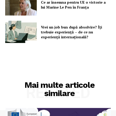
Ce ar însemna pentru UE o victorie a
lui Marine Le Pen în Franța
Vrei un job bun după absolvire? Îți
trebuie experiență – de ce nu
experiență internațională?
Mai multe articole
RELATED
similare