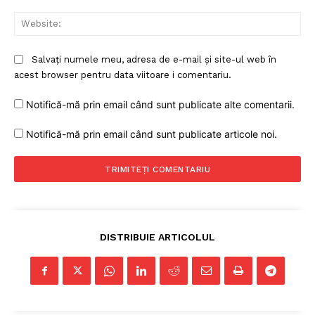
Web
Salvați numele meu, adresa de e-mail și site-ul web în
PRESShub
acest browser pentru data viitoare i comentariu.
Despre noi / Echipa
Notifică-mă prin email când sunt publicate alte comentarii.
Proiecte editoriale
Notifică-mă prin email când sunt publicate articole noi.
Rețea
Contact
DISTRIBUIE ARTICOLUL