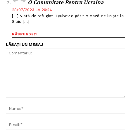
O Comunitate Pentru Ucraina
28/07/2023 LA 20:24
[…] Viață de refugiat. Lyubov a găsit o oază de liniște la
Sibiu […]
RĂSPUNDEȚI
LĂSAȚI UN MESAJ
Comentariu:
Nu
Un proiect
Ema
FREEDOM HOUSE ROMÂNIA