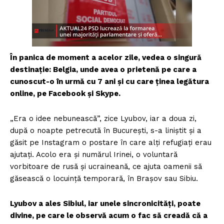
În panica de moment a acelor zile, vedea o singură
destinație: Belgia, unde avea o prietenă pe care a
cunoscut-o în urmă cu 7 ani și cu care ținea legătura
online, pe Facebook și Skype.
„Era o idee nebunească”, zice Lyubov, iar a doua zi,
după o noapte petrecută în București, s-a liniștit și a
găsit pe Instagram o postare în care alți refugiați erau
ajutați. Acolo era și numărul Irinei, o voluntară
vorbitoare de rusă și ucraineană, ce ajuta oamenii să
găsească o locuință temporară, în Brașov sau Sibiu.
Lyubov a ales Sibiul, iar unele sincronicități, poate
divine, pe care le observă acum o fac să creadă că a