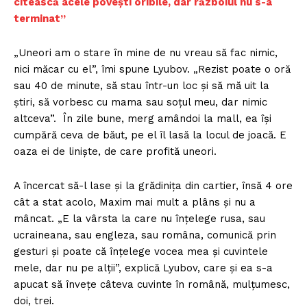
citească acele povești oribile, dar războiul nu s-a
terminat”
„Uneori am o stare în mine de nu vreau să fac nimic,
nici măcar cu el”, îmi spune Lyubov. „Rezist poate o oră
sau 40 de minute, să stau într-un loc și să mă uit la
știri, să vorbesc cu mama sau soțul meu, dar nimic
altceva”. În zile bune, merg amândoi la mall, ea își
cumpără ceva de băut, pe el îl lasă la locul de joacă. E
oaza ei de liniște, de care profită uneori.
A încercat să-l lase și la grădinița din cartier, însă 4 ore
cât a stat acolo, Maxim mai mult a plâns și nu a
mâncat. „E la vârsta la care nu înțelege rusa, sau
ucraineana, sau engleza, sau româna, comunică prin
gesturi și poate că înțelege vocea mea și cuvintele
mele, dar nu pe alții”, explică Lyubov, care și ea s-a
apucat să învețe câteva cuvinte în română, mulțumesc,
doi, trei.