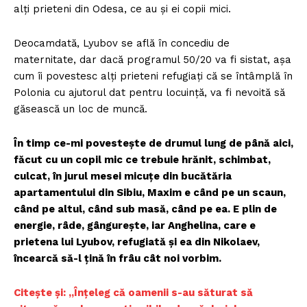
alți prieteni din Odesa, ce au și ei copii mici.
Deocamdată, Lyubov se află în concediu de
maternitate, dar dacă programul 50/20 va fi sistat, așa
cum îi povestesc alți prieteni refugiați că se întâmplă în
Polonia cu ajutorul dat pentru locuință, va fi nevoită să
găsească un loc de muncă.
În timp ce-mi povestește de drumul lung de până aici,
făcut cu un copil mic ce trebuie hrănit, schimbat,
culcat, în jurul mesei micuțe din bucătăria
apartamentului din Sibiu, Maxim e când pe un scaun,
când pe altul, când sub masă, când pe ea. E plin de
energie, râde, gângurește, iar Anghelina, care e
prietena lui Lyubov, refugiată și ea din Nikolaev,
încearcă să-l țină în frâu cât noi vorbim.
Citește și: „Înțeleg că oamenii s-au săturat să