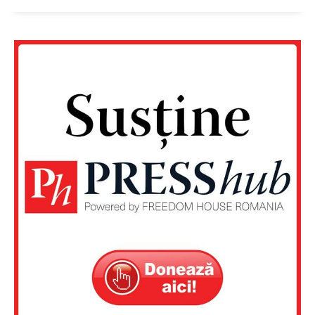
PRESShub
Despre noi / Echipa
Proiecte editoriale
Rețea
Contact