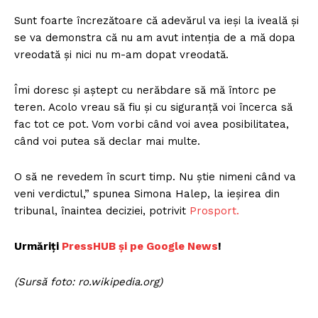
Sunt foarte încrezătoare că adevărul va ieși la iveală și
se va demonstra că nu am avut intenția de a mă dopa
vreodată și nici nu m-am dopat vreodată.
Îmi doresc și aștept cu nerăbdare să mă întorc pe
teren. Acolo vreau să fiu și cu siguranță voi încerca să
fac tot ce pot. Vom vorbi când voi avea posibilitatea,
când voi putea să declar mai multe.
O să ne revedem în scurt timp. Nu știe nimeni când va
veni verdictul,” spunea Simona Halep, la ieșirea din
tribunal, înaintea deciziei, potrivit
Prosport.
Urmăriți
P
ressHUB și pe Google News
!
(Sursă foto: ro.wikipedia.org)