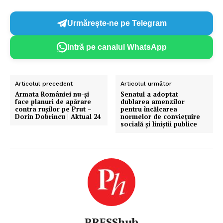
Urmărește-ne pe Telegram
Intră pe canalul WhatsApp
Articolul precedent
Articolul următor
Armata României nu-și
Senatul a adoptat
face planuri de apărare
dublarea amenzilor
contra rușilor pe Prut –
pentru încălcarea
Dorin Dobrincu | Aktual 24
normelor de convieţuire
socială şi liniştii publice
PRESShub