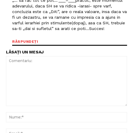
„… sa fac tot ce pot…”___–___practic, este momentul
adevarului, daca SH se va ridica -iarasi- spre varf,
concluzia este ca „DA!”, are o reala valoare, insa daca va
fi un dezastru, se va ramane cu impresia ca a ajuns in
varful ierarhiei prin stimulente(dopaj), asa ca SH, trebuie
sa-ti „dai si sufletul” sa arati ce poti…Succes!
RĂSPUNDEȚI
LĂSAȚI UN MESAJ
Comentariu:
Nu
Ema