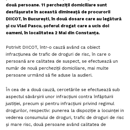
două persoane. 11 percheziţii domiciliare sunt
desfăşurate în această dimineaţă de procurorii
DIICOT, în Bucureşti, în două dosare care au legătură
şi cu Vlad Pascu, şoferul drogat care a ucis doi
oameni, în localitatea 2 Mai din Constanţa.
Potrivit DIICOT, într-o cauză având ca obiect
infracțiunea de trafic de droguri de risc, în care o
persoană are calitatea de suspect, se efectuează un
număr de nouă percheziții domiciliare, mai multe
persoane urmând să fie aduse la audieri.
În cea de a două cauză, cercetările se efectuează sub
aspectul săvârșirii unor infracțiuni contra înfăptuirii
justiției, precum și pentru infracțiuni privind regimul
drogurilor, respectiv: punerea la dispoziție a locuinței in
vederea consumului de droguri, trafic de droguri de risc
și mare risc, două persoane având calitatea de