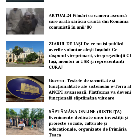
AKTUAL24 Filmări cu camera ascunsă
care arată sărăcia cruntă din România
comunistă în anii ’80
ZIARUL DE IAȘI De ce nu își publică
averile voluntar aleșii Iașului? Ce
răspund viceprimarii, vicepreședinții CJ
Iași, membri ai USR și reprezentanți
CURAJ
Guvern: Testele de securitate și
funcționalitate ale sistemului e-Terra al
ANCPI avansează. Platforma va deveni
funcțională săptămâna viitoare
SĂPTĂMÂNA ONLINE (BISTRIȚA)
Evenimente dedicate unor investiții și
proiecte sociale, culturale și
educaționale, organizate de Primăria
Teaca