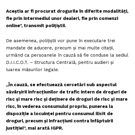
Aceștia ar fi procurat drogurile în diferite modalități,
fie prin intermediul unor dealeri, fie prin comenzi
online”, transmit poliţiştii.
De asemenea, polițiștii vor pune în executare trei
mandate de aducere, precum și mai multe citații,
urmând ca persoanele în cauză să fie conduse la sediul
D.I.I.C.O.T. – Structura Centrală, pentru audieri și
luarea măsurilor legale.
„În cauză, se efectuează cercetări sub aspectul
săvârșirii infracțiunilor de trafic intern de droguri de
risc și mare risc și deținere de droguri de risc și mare
risc, în vederea consumului propriu, punerea la
dispoziție a locuinței pentru consumul ilicit de
droguri, precum și infracțiuni contra înfăptuirii
justiției”, mai arată IGPR.