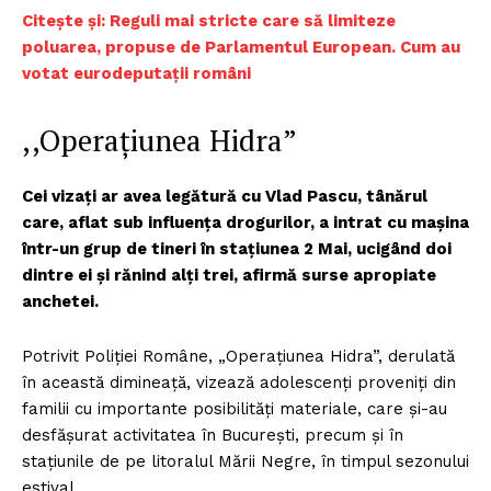
Citește și: Reguli mai stricte care să limiteze
poluarea, propuse de Parlamentul European. Cum au
votat eurodeputații români
,,Operațiunea Hidra”
Cei vizaţi ar avea legătură cu Vlad Pascu, tânărul
care, aflat sub influenţa drogurilor, a intrat cu maşina
într-un grup de tineri în stațiunea 2 Mai, ucigând doi
dintre ei şi rănind alţi trei, afirmă surse apropiate
anchetei.
Potrivit Poliţiei Române, „Operațiunea Hidra”, derulată
în această dimineață, vizează adolescenți proveniți din
familii cu importante posibilități materiale, care și-au
desfășurat activitatea în București, precum și în
stațiunile de pe litoralul Mării Negre, în timpul sezonului
estival.