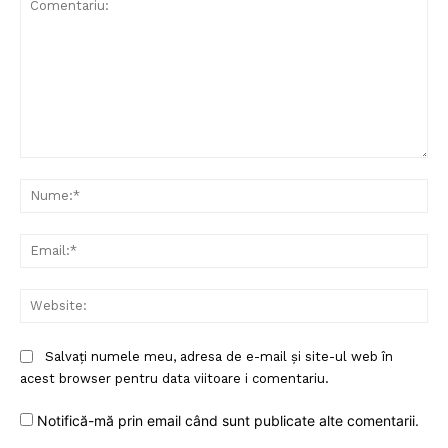
Comentariu:
Nu
Ema
Web
Un proiect
Salvați numele meu, adresa de e-mail și site-ul web în
FREEDOM HOUSE ROMÂNIA
acest browser pentru data viitoare i comentariu.
Notifică-mă prin email când sunt publicate alte comentarii.