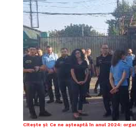
Un pro
FREEDOM
ROMÂ
C
itește și: Ce ne așteaptă în anul 2024: org