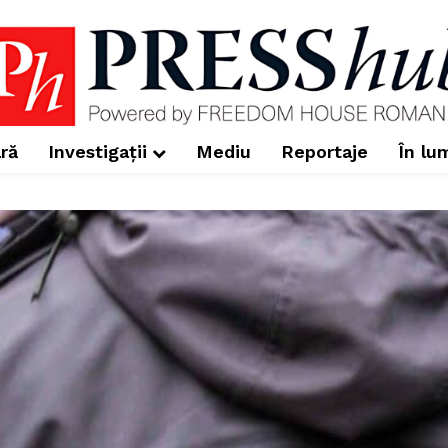
ră
Investigații
Mediu
Reportaje
În lu