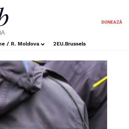
DONEAZĂ
me / R. Moldova
2EU.Brussels