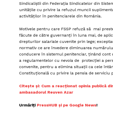
Sindicaliștii din Federația Sindicatelor din Sist
unitățile cu privire la refuzul muncii suplimenta
activităților în penitenciarele din România.
Motivele pentru care FSSP refuză să mai prest
făcute de către guvernanți în luna mai, de aplic
drepturilor salariale cuvenite prin lege; excepta
normativ ce are învedere diminuarea numărului 
conducere în sistemul penitenciar, ținând cont
a regulamentelor cu nevoia de protecției a pers
convenite, pentru a elimina situații ca cele înt
Constituțională cu privire la pensia de serviciu 
C
itește și: Cum a reacționat opinia publică di
ambasadorul Reuven Azar
Urmăriți
P
ressHUB și pe Google News
!