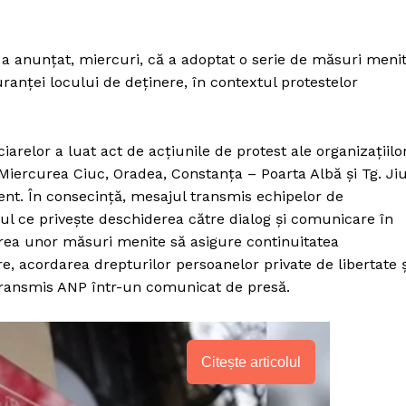
 a anunţat, miercuri, că a adoptat o serie de măsuri meni
guranţei locului de deţinere, în contextul protestelor
arelor a luat act de acţiunile de protest ale organizaţiilo
 Miercurea Ciuc, Oradea, Constanţa – Poarta Albă şi Tg. Jiu
nent. În consecinţă, mesajul transmis echipelor de
l ce priveşte deschiderea către dialog şi comunicare în
area unor măsuri menite să asigure continuitatea
ere, acordarea drepturilor persoanelor private de libertate ş
transmis ANP într-un comunicat de presă.
Citește articolul