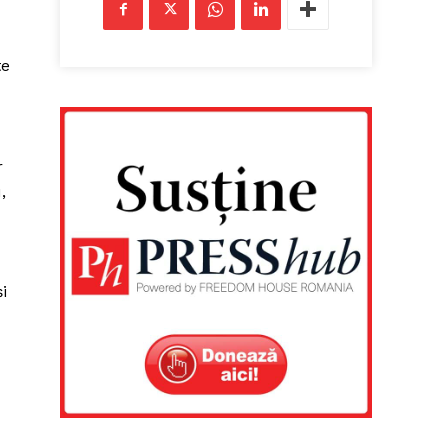
te
r
,
i