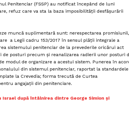
emul Penitenciar (FSSP) au notificat începând de luni
re, refuz care va sta la baza imposibilității desfăşurării
eze muncă suplimentară sunt: nerespectarea promisiunii,
are a Legii cadru 153/2017 în sensul plății integrale a
rea sistemului penitenciar de la prevederile oricărui act
de posturi precum și reanalizarea radierii unor posturi 
 de modul de organizare a acestui sistem. Punerea în acor
onalului din sistemul penitenciar, raportat la standardele
âmplate la Crevedia; forma trecută de Curtea
pentru angajații din penitenciare.
n Israel după întâlnirea dintre George Simion și