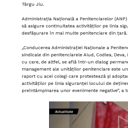
Târgu Jiu.
Administraţia Naţională a Penitenciarelor (ANP)
să asigure continuitatea activităţilor pe linia si
desfăşurare în mai multe penitenciare din ţară.
„Conducerea Administraţiei Naţionale a Penitenci
sindicale din penitenciarele Aiud, Codlea, Deva,
cu care, de altfel, se află într-un dialog perma
management ale unităţilor penitenciare este unu
raport cu acei colegi care protestează şi adopt
activităţilor pe linia siguranţei locului de deţin
preîntâmpinarea unor evenimente negative”, a 