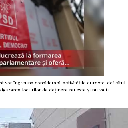
est vor îngreuna considerabil activităţile curente, deficitul
 siguranţa locurilor de deţinere nu este şi nu va fi
PRESShub
Despre noi / Echipa