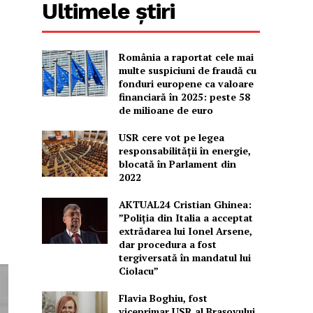
Ultimele știri
România a raportat cele mai
multe suspiciuni de fraudă cu
fonduri europene ca valoare
financiară în 2025: peste 58
de milioane de euro
USR cere vot pe legea
responsabilității în energie,
blocată în Parlament din
2022
AKTUAL24 Cristian Ghinea:
”Poliția din Italia a acceptat
extrădarea lui Ionel Arsene,
dar procedura a fost
tergiversată în mandatul lui
Ciolacu”
Flavia Boghiu, fost
viceprimar USR al Brașovului,