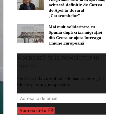
achitată definitiv de Curtea
de Apel în dosarul
„Catacombelor”
Mai mult solidaritate cu
Spania după criza migrației
din Ceuta ar ajuta întreaga
Uniune Europeană
Abonează-te la newsletter-ul
nostru
Pentru a fi la curent cu cele mai recente știri,
oferte și anunțuri speciale.
Abonează-te