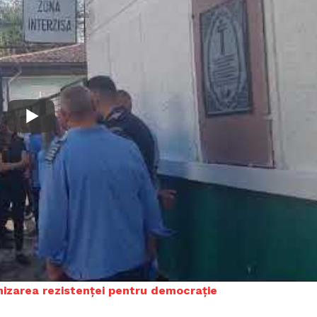
Proiecte editoriale
Rețea
Contact
iect
 HOUSE
NIA
anizarea rezistenței pentru democrație