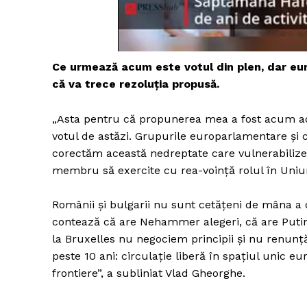
Un pro
Ce urmează acum este votul din plen, dar eu
FREEDOM
că va trece rezoluția propusă.
ROMÂ
„Asta pentru că propunerea mea a fost acum adop
votul de astăzi. Grupurile europarlamentare și 
corectăm această nedreptate care vulnerabiliz
membru să exercite cu rea-voință rolul în Uniun
Românii și bulgarii nu sunt cetățeni de mâna a d
contează că are Nehammer alegeri, că are Putin
la Bruxelles nu negociem principii și nu renun
peste 10 ani: circulație liberă în spațiul unic eu
frontiere”, a subliniat Vlad Gheorghe.