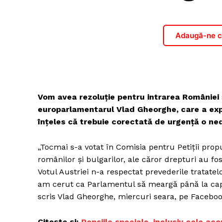
Adaugă-ne ca
Vom avea rezoluție pentru intrarea României 
europarlamentarul Vlad Gheorghe, care a expl
înțeles că trebuie corectată de urgență o ne
„Tocmai s-a votat în Comisia pentru Petiții pr
românilor și bulgarilor, ale căror drepturi au fo
Votul Austriei n-a respectat prevederile tratat
am cerut ca Parlamentul să meargă până la capăt
scris Vlad Gheorghe, miercuri seara, pe Faceboo
Citește și:
Pensiile speciale, inclusiv cele ac