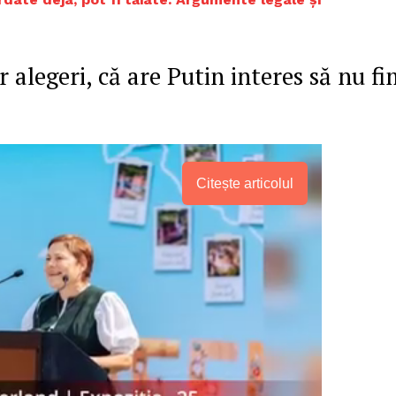
legeri, că are Putin interes să nu fi
Citește articolul
PRESShub
Despre noi / Echipa