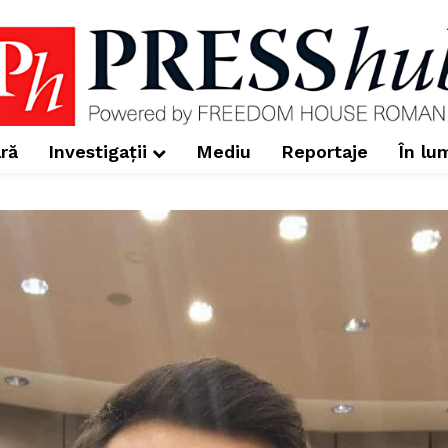
ră
Investigații
Mediu
Reportaje
În lu