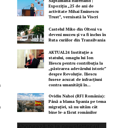
Săptămâna Haferland |
Expoziţia „25 de ani de
activitate Mihai Eminescu
Trust”, vernisată la Viscri
Castelul Miko din Olteni va
deveni muzeu şi va fi inclus în
Ruta curiilor din Transilvania
AKTUAL24 Instituție a
statului, omagiu lui Ion
Iliescu pentru contribuția la
„păstrarea adevărului istoric”
despre Revoluție. Iliescu
fusese acuzat de infracțiuni
contra umanității în...
u
Ovidiu Nahoi (RFI România):
Până a blama Spania pe tema
a
migrației, să nu uităm cât
bine le-a făcut românilor
Abonează-te la newsletter-ul