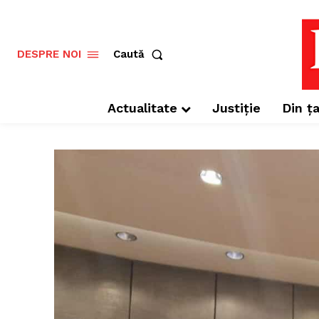
Caută
DESPRE NOI
Actualitate
Justiție
Din ța