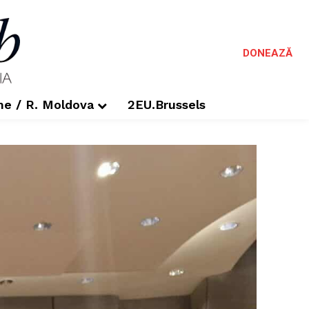
DONEAZĂ
me / R. Moldova
2EU.Brussels