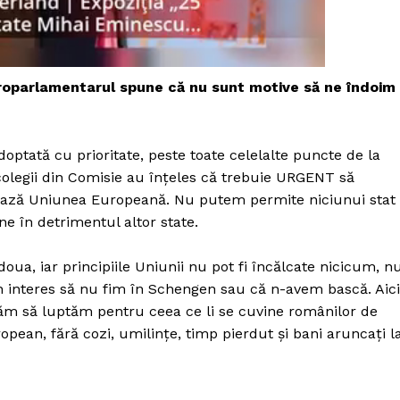
Proiecte editoriale
Rețea
Contact
iect
roparlamentarul spune că nu sunt motive să ne îndoim
 HOUSE
NIA
tată cu prioritate, peste toate celelalte puncte de la
colegii din Comisie au înțeles că trebuie URGENT să
ează Uniunea Europeană. Nu putem permite niciunui stat
e în detrimentul altor state.
oua, iar principiile Uniunii nu pot fi încălcate nicicum, n
 interes să nu fim în Schengen sau că n-avem bască. Aici
țăm să luptăm pentru ceea ce li se cuvine românilor de
ropean, fără cozi, umilințe, timp pierdut și bani aruncați l