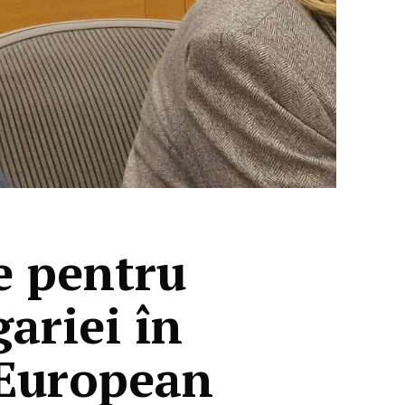
e pentru
ariei în
 European