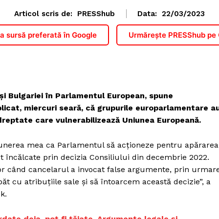
Articol scris de:
PRESShub
Data:
22/03/2023
 sursă preferată în Google
Urmărește PRESShub pe
și Bulgariei în Parlamentul European, spune
icat, miercuri seară, că grupurile europarlamentare a
dreptate care vulnerabilizează Uniunea Europeană.
opunerea mea ca Parlamentul să acționeze pentru apărarea
st încălcate prin decizia Consiliului din decembrie 2022.
elor când cancelarul a invocat false argumente, prin urmar
 cu atribuțiile sale și să întoarcem această decizie”, a
k.
ordate deja, pot fi tăiate. Argumente legale și