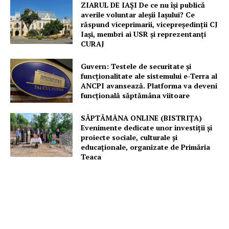
ZIARUL DE IAȘI De ce nu își publică
averile voluntar aleșii Iașului? Ce
răspund viceprimarii, vicepreședinții CJ
Iași, membri ai USR și reprezentanți
CURAJ
Guvern: Testele de securitate și
funcționalitate ale sistemului e-Terra al
ANCPI avansează. Platforma va deveni
funcțională săptămâna viitoare
SĂPTĂMÂNA ONLINE (BISTRIȚA)
Evenimente dedicate unor investiții și
proiecte sociale, culturale și
educaționale, organizate de Primăria
Teaca