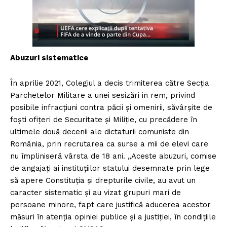
Abuzuri sistematice
În aprilie 2021, Colegiul a decis trimiterea către Secţia
Parchetelor Militare a unei sesizări in rem, privind
posibile infracţiuni contra păcii şi omenirii, săvârşite de
foşti ofiţeri de Securitate şi Miliţie, cu precădere în
ultimele două decenii ale dictaturii comuniste din
România, prin recrutarea ca surse a mii de elevi care
nu împliniseră vârsta de 18 ani. „Aceste abuzuri, comise
de angajaţi ai instituţiilor statului desemnate prin lege
să apere Constituţia şi drepturile civile, au avut un
caracter sistematic şi au vizat grupuri mari de
persoane minore, fapt care justifică aducerea acestor
măsuri în atenţia opiniei publice şi a justiţiei, în condiţiile