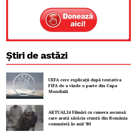
Un proiect
FREEDOM HOUSE ROMÂNIA
Știri de astăzi
PRESShub
Despre noi / Echipa
UEFA cere explicații după tentativa
Proiecte editoriale
FIFA de a vinde o parte din Cupa
Rețea
Mondială
Contact
AKTUAL24 Filmări cu camera ascunsă
care arată sărăcia cruntă din România
comunistă în anii ’80