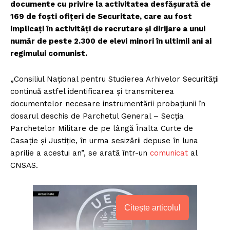
documente cu privire la activitatea desfăşurată de
169 de foşti ofiţeri de Securitate, care au fost
implicaţi în activităţi de recrutare şi dirijare a unui
număr de peste 2.300 de elevi minori în ultimii ani ai
regimului comunist.
„Consiliul Naţional pentru Studierea Arhivelor Securităţii
continuă astfel identificarea şi transmiterea
documentelor necesare instrumentării probaţiunii în
dosarul deschis de Parchetul General – Secţia
Parchetelor Militare de pe lângă Înalta Curte de
Casaţie şi Justiţie, în urma sesizării depuse în luna
aprilie a acestui an”, se arată într-un
comunicat
al
CNSAS.
Citește articolul