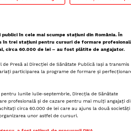
i publici în cele mai scumpe stațiuni din România. În
 în trei stațiuni pentru cursuri de formare profesional
l, circa 60.000 de lei – au fost plătite de angajator.
 de Presă al Direcției de Sănătate Publică Iași a transmis
lariați participarea la programe de formare și perfecționar
, pentru lunile iulie-septembrie, Direcția de Sănătate
rmare profesională și de cazare pentru mai mulți angajați d
 achitați circa 60.000 de lei care au ajuns la două societăți
 organizarea unor astfel de cursuri.
rgescu, a fost reţinut de procurorii DNA