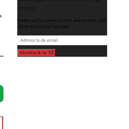
nostru
a
Pentru a fi la curent cu cele mai recente știri,
oferte și anunțuri speciale.
Abonează-te