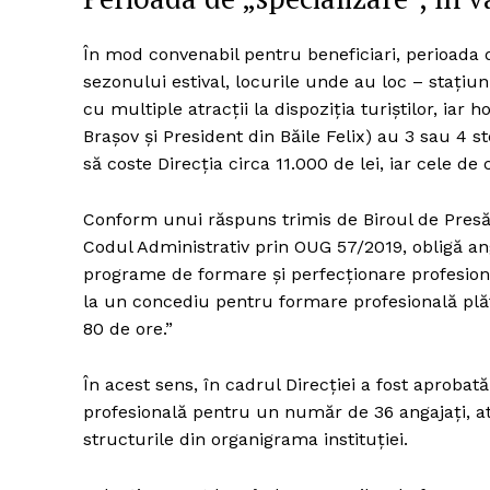
În mod convenabil pentru beneficiari, perioada d
sezonului estival, locurile unde au loc – stațiun
Un pro
cu multiple atracții la dispoziția turiștilor, iar
FREEDOM
Brașov și President din Băile Felix) au 3 sau 4 st
ROMÂ
să coste Direcția circa 11.000 de lei, iar cele de
Conform unui răspuns trimis de Biroul de Presă a
Codul Administrativ prin OUG 57/2019, obligă anga
programe de formare și perfecționare profesional
la un concediu pentru formare profesională plăti
80 de ore.”
În acest sens, în cadrul Direcției a fost aprobat
profesională pentru un număr de 36 angajați, atâ
structurile din organigrama instituției.