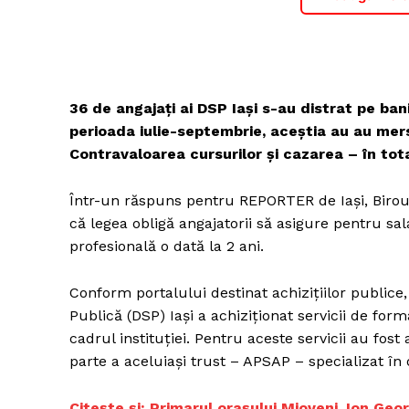
36 de angajați ai DSP Iași s-au distrat pe ban
perioada iulie-septembrie, aceștia au au mers
Contravaloarea cursurilor și cazarea – în tota
Într-un răspuns pentru REPORTER de Iași, Biroul
că legea obligă angajatorii să asigure pentru sa
profesională o dată la 2 ani.
Conform portalului destinat achizițiilor publice
Publică (DSP) Iași a achiziționat servicii de fo
cadrul instituției. Pentru aceste servicii au fost
parte a aceluiași trust – APSAP – specializat în
Citește și: Primarul oraşului Mioveni, Ion Geo