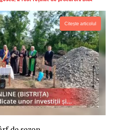
Citește articolul
PRESShub
Despre noi / Echipa
ârf de sezon