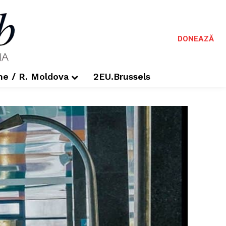
DONEAZĂ
me / R. Moldova
2EU.Brussels