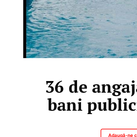
36 de angaja
bani public
Adaugă-ne ca