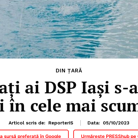
DIN ȚARĂ
ți ai DSP Iași s-
i în cele mai scu
Articol scris de:
ReporterIS
Data:
05/10/2023
 sursă preferată în Google
Urmărește PRESShub pe