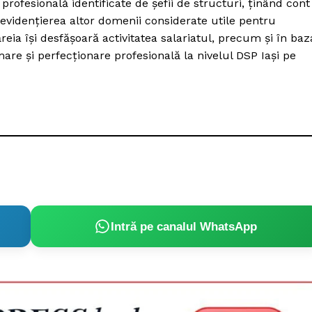
profesională identificate de şefii de structuri, ținând cont
i evidenţierea altor domenii considerate utile pentru
eia îşi desfășoară activitatea salariatul, precum și în baz
are şi perfecționare profesională la nivelul DSP Iași pe
Intră pe canalul WhatsApp