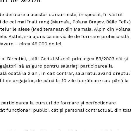
Proiecte editoriale
Rețea
e derulare a acestor cursuri este, în special, în vârful
Contact
i de cel mai înalt rang (Mamaia, Poiana Brașov, Băile Felix)
iect
 hotelurile alese (Mediteranean din Mamaia, Alpin din Poiana
 HOUSE
ele. Astfel, s-a ajuns ca serviciile de formare profesională
NIA
 cazare – circa 49.000 de lei.
l Direcției, „atât Codul Muncii prin legea 53/2003 cât și
jatorii să asigure pentru salariați participarea la
ă odată la 2 ani, în caz contrar, salariatul având dreptul
t de angajator, de până la 10 zile lucrătoare sau până la
ă participarea la cursuri de formare şi perfectionare
t funcţionari publici, cât şi personal contractual, din toa