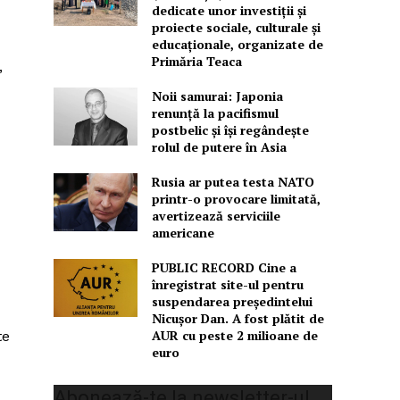
dedicate unor investiții și
proiecte sociale, culturale și
educaționale, organizate de
Primăria Teaca
,
Noii samurai: Japonia
renunță la pacifismul
postbelic și își regândește
rolul de putere în Asia
Rusia ar putea testa NATO
printr-o provocare limitată,
avertizează serviciile
americane
PUBLIC RECORD Cine a
înregistrat site-ul pentru
suspendarea președintelui
Nicușor Dan. A fost plătit de
AUR cu peste 2 milioane de
te
euro
Abonează-te la newsletter-ul