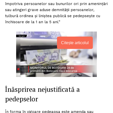
împotriva persoanelor sau bunurilor ori prin ameninţări
sau atingeri grave aduse demnităţii persoanelor,
tulbură ordinea şi liniştea publică se pedepseşte cu
închisoare de la 1 an la 5 ani.”
Citește articolul
Înăsprirea nejustificată a
pedepselor
În forma în vigoare pedeapsa este amenda sau