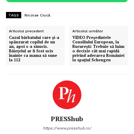
TAGS
Nicolae Ciucă
Articolul precedent
Articolul următor
Cazul bărbatului care și-a
VIDEO Preşedintele
spânzurat copilul de un
Consiliului European, la
an, apoi s-a sinucis.
București: Trebuie să luăm
Băiețelul ar fi fost ucis
o decizie cât mai rapidă
înainte ca mama să sune
privind aderarea României
la 112
la spaţiul Schengen
PRESShub
https://www.presshub.ro/