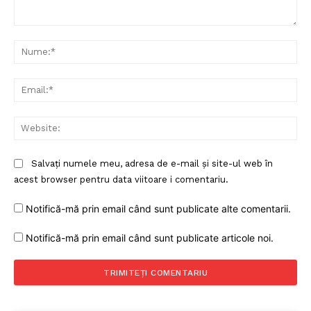
Un proiect
FREEDOM HOUSE ROMÂNIA
Comentariu:
Nu
Ema
PRESShub
Web
Despre noi / Echipa
Proiecte editoriale
Salvați numele meu, adresa de e-mail și site-ul web în
Rețea
acest browser pentru data viitoare i comentariu.
Contact
Notifică-mă prin email când sunt publicate alte comentarii.
Notifică-mă prin email când sunt publicate articole noi.