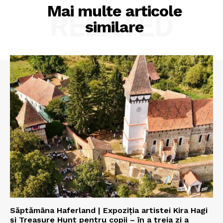
Mai multe articole
RELATED
similare
Săptămâna Haferland | Expoziţia artistei Kira Hagi
şi Treasure Hunt pentru copii – în a treia zi a