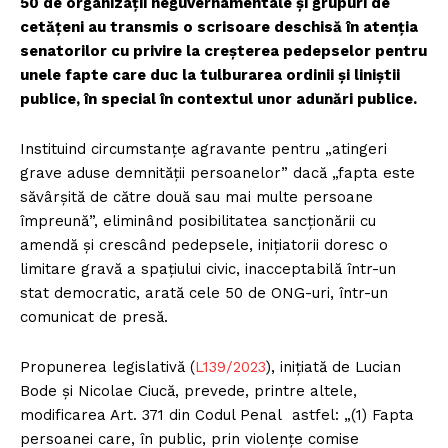
50 de organizații neguvernamentale și grupuri de
cetățeni au transmis o scrisoare deschisă în atenția
senatorilor cu privire la creșterea pedepselor pentru
unele fapte care duc la tulburarea ordinii și liniștii
publice, în special în contextul unor adunări publice.
Instituind circumstanțe agravante pentru „atingeri
grave aduse demnității persoanelor” dacă „fapta este
săvârșită de către două sau mai multe persoane
împreună”, eliminând posibilitatea sancționării cu
amendă și crescând pedepsele, inițiatorii doresc o
limitare gravă a spațiului civic, inacceptabilă într-un
stat democratic, arată cele 50 de ONG-uri, într-un
comunicat de presă.
Propunerea legislativă (
L139/2023
), inițiată de Lucian
Bode și Nicolae Ciucă, prevede, printre altele,
modificarea Art. 371 din Codul Penal astfel: „(1) Fapta
persoanei care, în public, prin violenţe comise