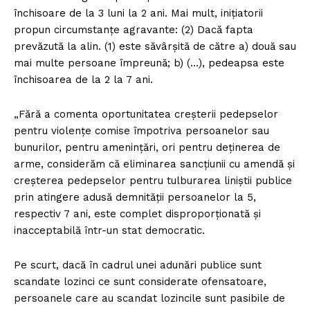
închisoare de la 3 luni la 2 ani. Mai mult, inițiatorii
propun circumstanțe agravante: (2) Dacă fapta
prevăzută la alin. (1) este săvârşită de către a) două sau
mai multe persoane împreună; b) (…), pedeapsa este
închisoarea de la 2 la 7 ani.
„Fără a comenta oportunitatea creșterii pedepselor
pentru violenţe comise împotriva persoanelor sau
bunurilor, pentru amenințări, ori pentru deținerea de
arme, considerăm că eliminarea sancțiunii cu amendă și
creșterea pedepselor pentru tulburarea liniștii publice
prin atingere adusă demnității persoanelor la 5,
respectiv 7 ani, este complet disproporționată și
inacceptabilă într-un stat democratic.
Pe scurt, dacă în cadrul unei adunări publice sunt
scandate lozinci ce sunt considerate ofensatoare,
persoanele care au scandat lozincile sunt pasibile de