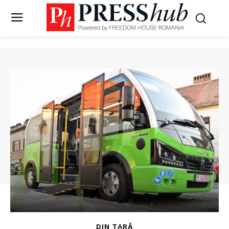
DIN ȚARĂ