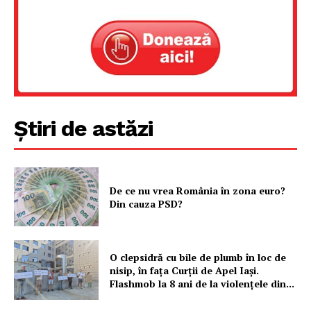
Un proiect
FREEDOM HOUSE ROMÂNIA
PRESShub
Știri de astăzi
Despre noi / Echipa
Proiecte editoriale
De ce nu vrea România în zona euro?
Rețea
Din cauza PSD?
Contact
O clepsidră cu bile de plumb în loc de
nisip, în fața Curții de Apel Iași.
Flashmob la 8 ani de la violențele din...