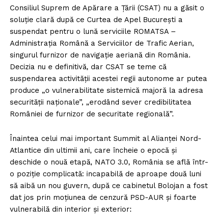
Consiliul Suprem de Apărare a Țării (CSAT) nu a găsit o
soluție clară după ce Curtea de Apel București a
suspendat pentru o lună serviciile ROMATSA –
Administrația Română a Serviciilor de Trafic Aerian,
singurul furnizor de navigație aeriană din România.
Decizia nu e definitivă, dar CSAT se teme că
suspendarea activității acestei regii autonome ar putea
produce „o vulnerabilitate sistemică majoră la adresa
securității naționale”, „erodând sever credibilitatea
României de furnizor de securitate regională”.
Înaintea celui mai important Summit al Alianței Nord-
Atlantice din ultimii ani, care încheie o epocă și
deschide o nouă etapă, NATO 3.0, România se află într-
o poziție complicată: incapabilă de aproape două luni
să aibă un nou guvern, după ce cabinetul Bolojan a fost
dat jos prin moțiunea de cenzură PSD-AUR și foarte
vulnerabilă din interior și exterior: