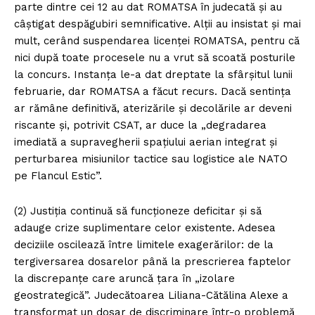
parte dintre cei 12 au dat ROMATSA în judecată și au
câștigat despăgubiri semnificative. Alții au insistat și mai
mult, cerând suspendarea licenței ROMATSA, pentru că
nici după toate procesele nu a vrut să scoată posturile
la concurs. Instanța le-a dat dreptate la sfârșitul lunii
februarie, dar ROMATSA a făcut recurs. Dacă sentința
ar rămâne definitivă, aterizările și decolările ar deveni
riscante și, potrivit CSAT, ar duce la „degradarea
imediată a supravegherii spațiului aerian integrat și
perturbarea misiunilor tactice sau logistice ale NATO
pe Flancul Estic”.
(2) Justiția continuă să funcționeze deficitar și să
adauge crize suplimentare celor existente. Adesea
deciziile oscilează între limitele exagerărilor: de la
tergiversarea dosarelor până la prescrierea faptelor
la discrepanțe care aruncă țara în „izolare
geostrategică”. Judecătoarea Liliana-Cătălina Alexe a
transformat un dosar de discriminare într-o problemă