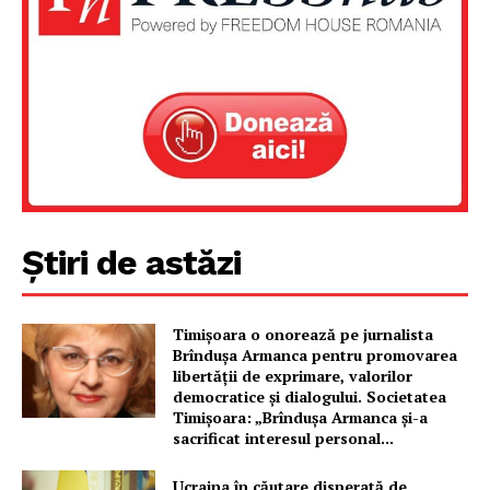
PRESShub
Despre noi / Echipa
Proiecte editoriale
Rețea
Contact
Știri de astăzi
Timișoara o onorează pe jurnalista
Brîndușa Armanca pentru promovarea
libertății de exprimare, valorilor
democratice și dialogului. Societatea
Timișoara: „Brîndușa Armanca și-a
sacrificat interesul personal...
Ucraina în căutare disperată de