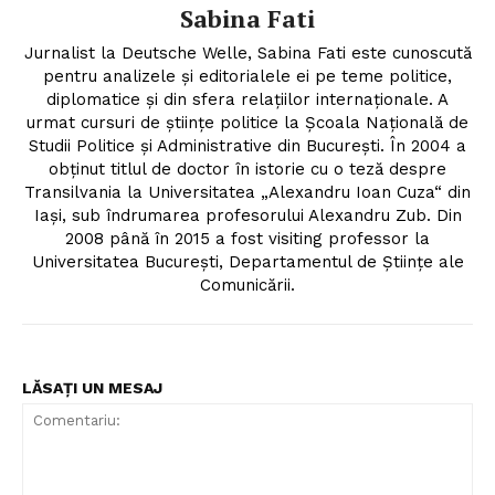
Sabina Fati
Jurnalist la Deutsche Welle, Sabina Fati este cunoscută
pentru analizele şi editorialele ei pe teme politice,
diplomatice şi din sfera relaţiilor internaţionale. A
urmat cursuri de ştiinţe politice la Şcoala Naţională de
Studii Politice şi Administrative din Bucureşti. În 2004 a
obţinut titlul de doctor în istorie cu o teză despre
Transilvania la Universitatea „Alexandru Ioan Cuza“ din
Iaşi, sub îndrumarea profesorului Alexandru Zub. Din
2008 până în 2015 a fost visiting professor la
Universitatea Bucureşti, Departamentul de Ştiinţe ale
Comunicării.
LĂSAȚI UN MESAJ